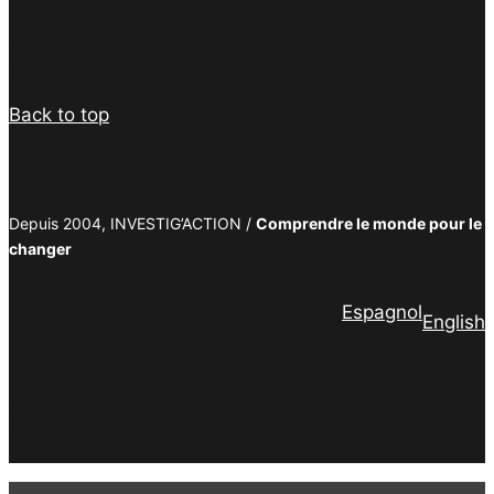
Facebook
Twitter
PrintFriendly
Email
Back to top
Depuis 2004, INVESTIG’ACTION /
Comprendre le monde pour le
changer
Espagnol
English
Facebook
Twitter
PrintFriendly
Email