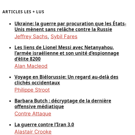
ARTICLES LES + LUS
Ukraine: la guerre par procuration que les États-
Unis mènent sans relâche contre la Russie
Jeffrey Sachs
,
Sybil Fares
Les liens de Lionel Messi avec Netanyahou,
l’armée israélienne et son unité d’espionnage
d’élite 8200
Alan Macleod
Voyage en Biélorussie: Un regard au-delà des
clichés occidentaux
Philippe Stroot
Barbara Butch : décryptage de la dernière
offensive médiatique
Contre Attaque
La guerre contre l’Iran 3.0
Alastair Crooke