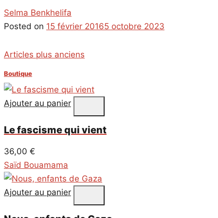
Selma Benkhelifa
Posted on
15 février 2016
5 octobre 2023
Navigation
Articles plus anciens
des
Boutique
articles
Ajouter au panier
Le fascisme qui vient
36,00
€
Saïd Bouamama
Ajouter au panier