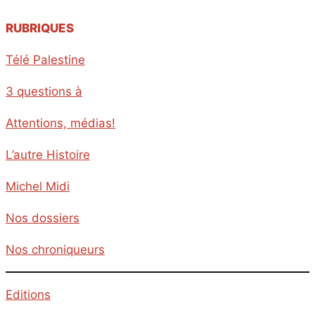
RUBRIQUES
Afrique
Télé Palestine
Amérique latine
3 questions à
Asie
Attentions, médias!
Belgique
L’autre Histoire
Culture
Michel Midi
Economie
Nos dossiers
Environnement
Nos chroniqueurs
Etats-Unis
Europe
Editions
Moyen-Orient