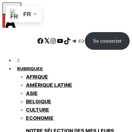
Skip
FR
to
main
content
Facebook
Twitter
Instagram
YouTube
TikTok
Telegram
Lien
Se connecter
RUBRIQUES
AFRIQUE
AMÉRIQUE LATINE
ASIE
BELGIQUE
CULTURE
ECONOMIE
NOTRE SÉLECTION DES MEILLEURS