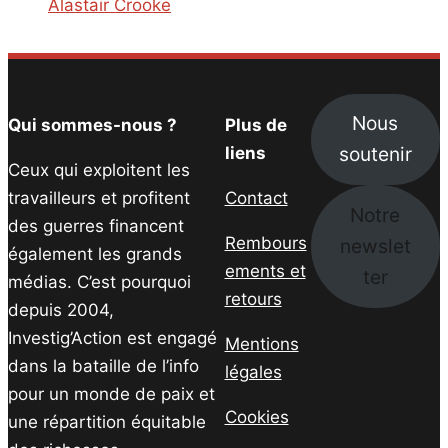
Alastair Crooke
Nous
Qui sommes-nous ?
Plus de
soutenir
liens
Ceux qui exploitent les
travailleurs et profitent
Contact
Notre
des guerres financent
Rembours
newslet
également les grands
ements et
ter
médias. C’est pourquoi
retours
depuis 2004,
Investig’Action est engagé
Mentions
dans la bataille de l’info
légales
pour un monde de paix et
Cookies
une répartition équitable