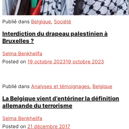
Publié dans
Belgique
,
Société
Interdiction du drapeau palestinien à
Bruxelles ?
Selma Benkhelifa
Posted on
19 octobre 2023
19 octobre 2023
Publié dans
Analyses et témoignages
,
Belgique
La Belgique vient d’entériner la définition
allemande du terrorisme
Selma Benkhelifa
Posted on
21 décembre 2017