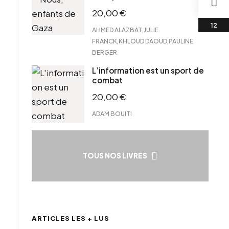
20,00
€
,
AHMED ALAZBAT
JULIE
,
,
FRANCK
KHLOUD DAOUD
PAULINE
BERGER
L’information est un sport de
combat
20,00
€
ADAM BOUITI
TOUS NOS LIVRES
ARTICLES LES + LUS