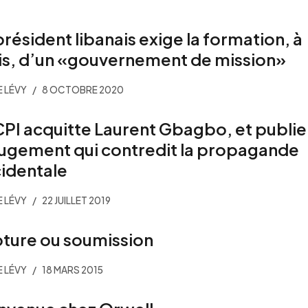
président libanais exige la formation, à
is, d’un «gouvernement de mission»
E LÉVY
8 OCTOBRE 2020
CPI acquitte Laurent Gbagbo, et publie
jugement qui contredit la propagande
identale
E LÉVY
22 JUILLET 2019
ture ou soumission
E LÉVY
18 MARS 2015