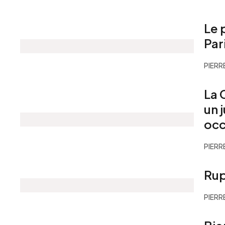
Le 
Par
PIERR
La 
un 
occ
PIERR
Rup
PIERR