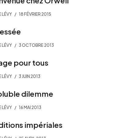
nvenue chez Orwell
E LÉVY
18 FÉVRIER 2015
fessée
E LÉVY
3 OCTOBRE 2013
age pour tous
E LÉVY
3 JUIN 2013
oluble dilemme
E LÉVY
16 MAI 2013
ditions impériales