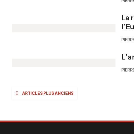
PIERR
La 
l’E
PIERR
L’a
PIERR
Navigation
ARTICLES PLUS ANCIENS
des
articles