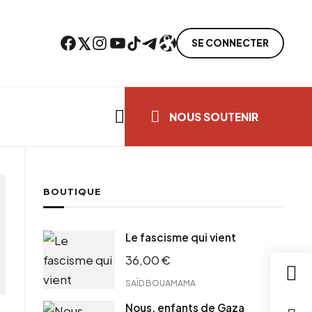
Facebook
Twitter
Instagram
YouTube
TikTok
Telegram
Lien
SE CONNECTER
Search everything...
NOUS SOUTENIR
BOUTIQUE
Le fascisme qui vient
36,00
€
SAÏD BOUAMAMA
Nous, enfants de Gaza