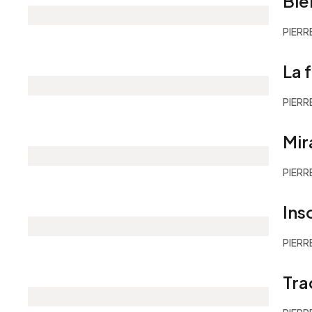
Bie
PIERR
La 
PIERR
Mir
PIERR
Ins
PIERR
Tra