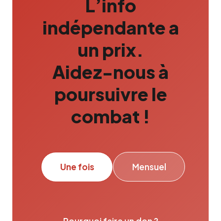
L’info
indépendante a
un prix.
Aidez-nous à
poursuivre le
combat !
Une fois
Mensuel
Pourquoi faire un don ?