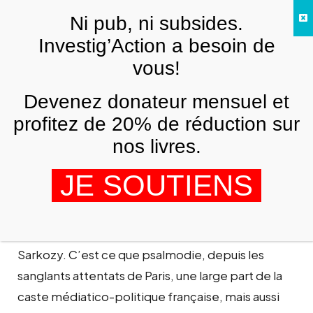
Skip to main content
Ni pub, ni subsides.
FR
Investig’Action a besoin de
vous!
ANALYSES ET TÉMOIGNAGES
Devenez donateur mensuel et
Bienvenue chez Orwell
profitez de 20% de réduction sur
PIERRE LÉVY
18 FÉVRIER 2015
nos livres.
JE SOUTIENS
Nous sommes en guerre. C’est ce qu’a martelé le
premier ministre. C’est ce qu’a répété Nicolas
Sarkozy. C’est ce que psalmodie, depuis les
sanglants attentats de Paris, une large part de la
caste médiatico-politique française, mais aussi