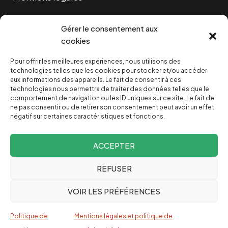
Cookies
Gérer le consentement aux
cookies
Pour offrir les meilleures expériences, nous utilisons des
NOUS SOUTENIR
technologies telles que les cookies pour stocker et/ou accéder
aux informations des appareils. Le fait de consentir à ces
technologies nous permettra de traiter des données telles que le
NOTRE NEWSLETTER
comportement de navigation ou les ID uniques sur ce site. Le fait de
ne pas consentir ou de retirer son consentement peut avoir un effet
négatif sur certaines caractéristiques et fonctions.
ACCEPTER
REFUSER
Depuis 2004, INVESTIG’ACTION /
Comprendre le monde
VOIR LES PRÉFÉRENCES
pour le changer
Espagnol
Politique de
Mentions légales et politique de
English