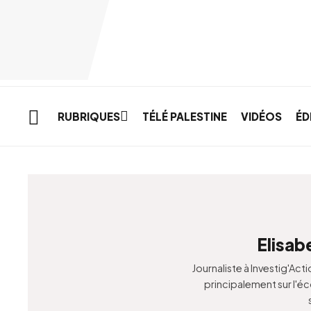
Skip to main content
RUBRIQUES
TÉLÉ PALESTINE
VIDÉOS
ÉD
Elisab
Journaliste à Investig'Acti
principalement sur l'