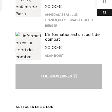
20,00
€
,
AHMED ALAZBAT
JULIE
,
,
FRANCK
KHLOUD DAOUD
PAULINE
BERGER
L’information est un sport de
combat
20,00
€
ADAM BOUITI
TOUS NOS LIVRES
ARTICLES LES + LUS