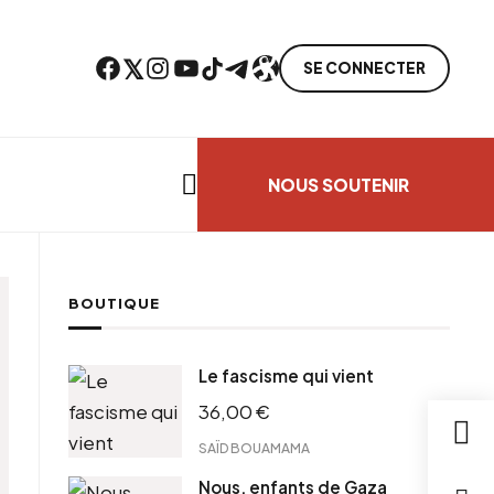
Facebook
Twitter
Instagram
YouTube
TikTok
Telegram
Lien
SE CONNECTER
Search everything...
NOUS SOUTENIR
BOUTIQUE
Le fascisme qui vient
36,00
€
SAÏD BOUAMAMA
Nous, enfants de Gaza