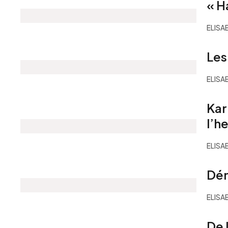
« H
ELISA
Les
ELISA
Kar
l’h
ELISA
Dém
ELISA
De 