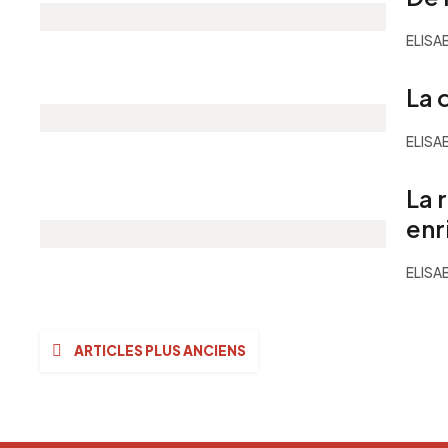
ELISA
La 
ELISA
La 
enr
ELISA
Navigation
ARTICLES PLUS ANCIENS
des
articles