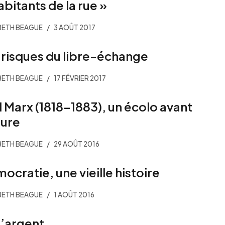
abitants de la rue »
BETH BEAGUE
3 AOÛT 2017
 risques du libre-échange
BETH BEAGUE
17 FÉVRIER 2017
l Marx (1818-1883), un écolo avant
eure
BETH BEAGUE
29 AOÛT 2016
ocratie, une vieille histoire
BETH BEAGUE
1 AOÛT 2016
l’argent