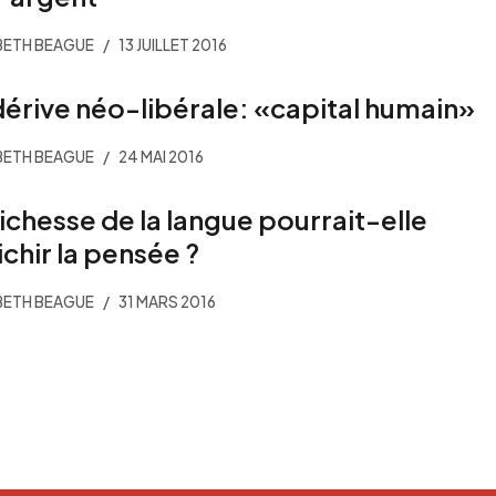
BETH BEAGUE
13 JUILLET 2016
dérive néo-libérale: «capital humain»
BETH BEAGUE
24 MAI 2016
richesse de la langue pourrait-elle
ichir la pensée ?
BETH BEAGUE
31 MARS 2016