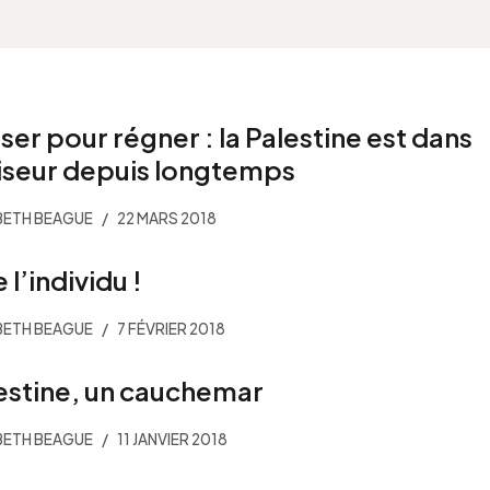
iser pour régner : la Palestine est dans
viseur depuis longtemps
BETH BEAGUE
22 MARS 2018
 l’individu !
BETH BEAGUE
7 FÉVRIER 2018
estine, un cauchemar
BETH BEAGUE
11 JANVIER 2018