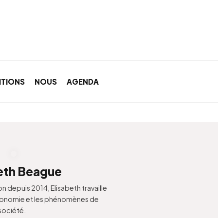
ITIONS
NOUS
AGENDA
eth Beague
on depuis 2014, Elisabeth travaille
économie et les phénomènes de
société.