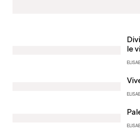
Div
le 
ELISA
Vive
ELISA
Pal
ELISA