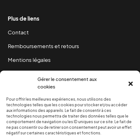
Plus de liens
Contact
Remboursements et retours
Mentions légales
Cookies
Gérer le consentement aux
cookies
Pour offrir les meilleures expériences, nous utilisons des
NOUS SOUTENIR
technologies telles que les cookies pour stocker et/ou accéder
aux informations des appareils. Le fait de consentir à ces
technologies nous permettra de traiter des données telles que le
NOTRE NEWSLETTER
comportement de navigation ou les ID uniques sur ce site. Le fait de
ne pas consentir ou de retirer son consentement peut avoir un effet
négatif sur certaines caractéristiques et fonctions.