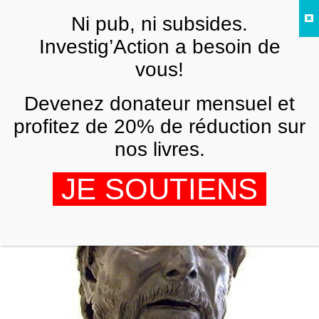
Skip to main content
Ni pub, ni subsides.
FR
Investig’Action a besoin de
vous!
ANALYSES ET TÉMOIGNAGES
Devenez donateur mensuel et
Démocratie, une vieille histoire
profitez de 20% de réduction sur
ELISABETH BEAGUE
1 AOÛT 2016
nos livres.
JE SOUTIENS