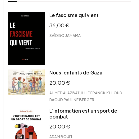
Le fascisme qui vient
36,00
€
SAÏD BOUAMAMA
Nous, enfants de Gaza
20,00
€
,
,
AHMED ALAZBAT
JULIE FRANCK
KHLOUD
,
DAOUD
PAULINE BERGER
L’information est un sport de
combat
20,00
€
ADAM BOUITI