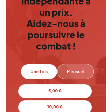
indépendante a
un prix.
Aidez-nous à
poursuivre le
combat !
Une fois
Mensuel
5,00 €
10,00 €