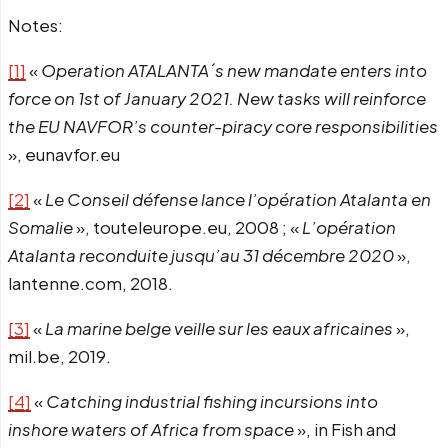
Notes:
[1]
«
Operation ATALANTA´s new mandate enters into
force on 1st of January 2021. New tasks will reinforce
the EU NAVFOR’s counter-piracy core responsibilities
», eunavfor.eu
[2]
«
Le Conseil défense lance l’opération Atalanta en
Somalie
», touteleurope.eu, 2008 ; «
L’opération
Atalanta reconduite jusqu’au 31 décembre 2020
»,
lantenne.com, 2018.
[3]
«
La marine belge veille sur les eaux africaines
»,
mil.be, 2019.
[4]
«
Catching industrial fishing incursions into
inshore waters of Africa from space
», in Fish and