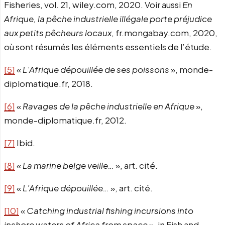
Fisheries, vol. 21, wiley.com, 2020. Voir aussi
En
Afrique, la pêche industrielle illégale porte préjudice
aux petits pêcheurs locaux
, fr.mongabay.com, 2020,
où sont résumés les éléments essentiels de l’étude.
[5]
«
L’Afrique dépouillée de ses poissons
», monde-
diplomatique.fr, 2018.
[6]
«
Ravages de la pêche industrielle en Afrique
»,
monde-diplomatique.fr, 2012.
[7]
Ibid.
[8]
«
La marine belge veille…
», art. cité.
[9]
«
L’Afrique dépouillée…
», art. cité.
[10]
«
Catching industrial fishing incursions into
inshore waters of Africa from space
», in Fish and