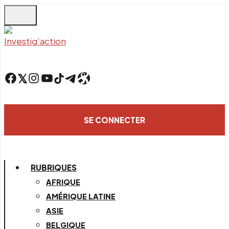
Skip
to
main
content
Facebook
Twitter
Instagram
YouTube
TikTok
Telegram
Lien
SE CONNECTER
RUBRIQUES
AFRIQUE
AMÉRIQUE LATINE
ASIE
BELGIQUE