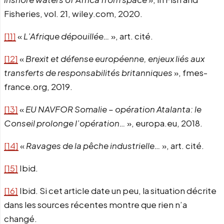
Fisheries, vol. 21, wiley.com, 2020.
[11]
«
L’Afrique dépouillée…
», art. cité.
[12]
«
Brexit et défense européenne, enjeux liés aux
transferts de responsabilités britanniques
», fmes-
france.org, 2019.
[13]
«
EU NAVFOR Somalie – opération Atalanta: le
Conseil prolonge l’opération…
», europa.eu, 2018.
[14]
«
Ravages de la pêche industrielle…
», art. cité.
[15]
Ibid.
[16]
Ibid. Si cet article date un peu, la situation décrite
dans les sources récentes montre que rien n’a
changé.