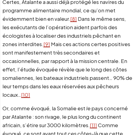
Certes, Atalante a aussi déjà protégé les navires du
programme alimentaire mondial, ce qu’on met
évidemment bien en valeur.
[8]
Dans le même sens,
les exécutants de l’opération aident parfois des
écologistes à localiser des industriels pêchant en
zones interdites.
[9]
Mais ces actions certes positives
sont manifestement très secondaires et
occasionnelles, par rapport à la mission centrale. En
effet, l’étude évoquée révèle que le long des côtes
somaliennes, les bateaux industriels passent… 90% de
leur temps dans les eaux réservées aux pêcheurs
locaux…
[10]
Or, comme évoqué, la Somalie est
le
pays concerné
par Atalante : son rivage, le plus long du continent
africain, s’étire sur 3000 kilomètres.
[11]
Comme
évoqué, ce sont avant tout ces côtes-là que cette