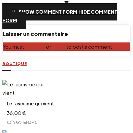
PrintFriendly
SHOW COMMENT FORM
HIDE COMMENT
Email
FORM
Laisser un commentaire
You must
Register
or
Login
to post a comment.
BOUTIQUE
Le fascisme qui vient
36,00
€
SAÏD BOUAMAMA