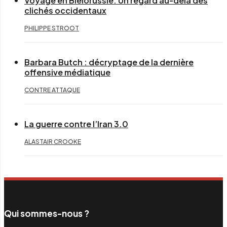
Voyage en Biélorussie: Un regard au-delà des
clichés occidentaux
PHILIPPE STROOT
Barbara Butch : décryptage de la dernière
offensive médiatique
CONTRE ATTAQUE
La guerre contre l’Iran 3.0
ALASTAIR CROOKE
Qui sommes-nous ?