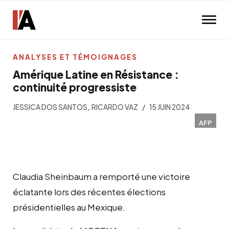
Skip to main content
ANALYSES ET TÉMOIGNAGES
Amérique Latine en Résistance :
continuité progressiste
,
JESSICA DOS SANTOS
RICARDO VAZ
15 JUIN 2024
AFP
Claudia Sheinbaum a remporté une victoire
éclatante lors des récentes élections
présidentielles au Mexique.