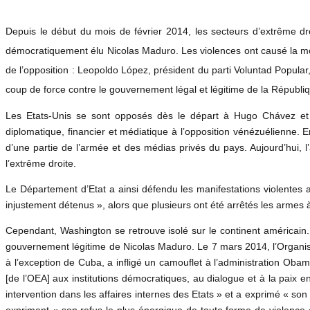
Depuis le début du mois de février 2014, les secteurs d’extrême droi
démocratiquement élu Nicolas Maduro. Les violences ont causé la mor
de l’opposition : Leopoldo López, président du parti Voluntad Popul
coup de force contre le gouvernement légal et légitime de la Républi
Les Etats-Unis se sont opposés dès le départ à Hugo Chávez et à
diplomatique, financier et médiatique à l’opposition vénézuélienne.
d’une partie de l’armée et des médias privés du pays. Aujourd’hui, 
l’extrême droite.
Le Département d’Etat a ainsi défendu les manifestations violentes a
injustement détenus », alors que plusieurs ont été arrêtés les armes
Cependant, Washington se retrouve isolé sur le continent américain.
gouvernement légitime de Nicolas Maduro. Le 7 mars 2014, l’Organisa
à l’exception de Cuba, a infligé un camouflet à l’administration Oba
[de l’OEA] aux institutions démocratiques, au dialogue et à la paix
intervention dans les affaires internes des Etats » et a exprimé « so
exprimant « son refus le plus énergique de toute forme de violence e