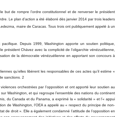
le but de rompre l’ordre constitutionnel et de renverser le président
e. Le plan d’action a été élaboré dès janvier 2014 par trois leaders
o Ledezma, maire de Caracas. Tous trois ont publiquement appelé à un
pacifique. Depuis 1999, Washington apporte un soutien politique,
e président Chávez avec la complicité de l’oligarchie vénézuélienne,
ilisation de la démocratie vénézuélienne en apportant son concours à
iennes qu’elles libèrent les responsables de ces actes qu’il estime «
de sanctions. 2
iolences orchestrées par l’opposition et ont apporté leur soutien au
 sur Washington, et qui regroupe l’ensemble des nations du continent
nis, du Canada et du Panama, a exprimé la « solidarité » et l’« appui
ition de Washington, l’OEA a appelé au « respect du principe de non-
at de droit ». Elle a également condamné l’attitude de l’opposition en
 que son encouragement des initiatives et des efforts du gouvernement