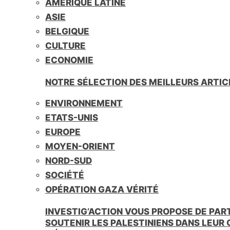
AMÉRIQUE LATINE
i
e
ASIE
n
BELGIQUE
d
l
CULTURE
y
ECONOMIE
NOTRE SÉLECTION DES MEILLEURS ARTIC
ENVIRONNEMENT
ETATS-UNIS
EUROPE
MOYEN-ORIENT
NORD-SUD
SOCIÉTÉ
OPÉRATION GAZA VÉRITÉ
INVESTIG’ACTION VOUS PROPOSE DE PAR
SOUTENIR LES PALESTINIENS DANS LEUR