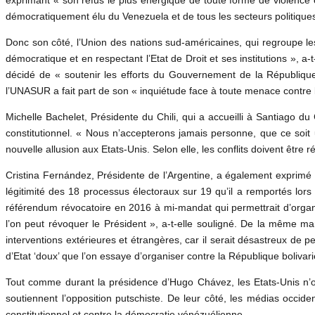
démocratiquement élu du Venezuela et de tous les secteurs politique
Donc son côté, l’Union des nations sud-américaines, qui regroupe le
démocratique et en respectant l’Etat de Droit et ses institutions », 
décidé de « soutenir les efforts du Gouvernement de la République
l’UNASUR a fait part de son « inquiétude face à toute menace contre
Michelle Bachelet, Présidente du Chili, qui a accueilli à Santiago d
constitutionnel. « Nous n’accepterons jamais personne, que ce soit 
nouvelle allusion aux Etats-Unis. Selon elle, les conflits doivent être r
Cristina Fernández, Présidente de l’Argentine, a également exprimé s
légitimité des 18 processus électoraux sur 19 qu’il a remportés lor
référendum révocatoire en 2016 à mi-mandat qui permettrait d’organi
l’on peut révoquer le Président », a-t-elle souligné. De la même ma
interventions extérieures et étrangères, car il serait désastreux d
d’Etat ‘doux’ que l’on essaye d’organiser contre la République boliva
Tout comme durant la présidence d’Hugo Chávez, les Etats-Unis n’on
soutiennent l’opposition putschiste. De leur côté, les médias occiden
constitutionnel et contre la démocratie vénézuélienne.