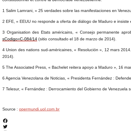
1 Salim Lamrani, « 25 verdades sobre las manifestaciones en Venezu
2 EFE, « EEUU no responde a oferta de diálogo de Maduro e insiste 
3 Organisation des Etats américains, « Consejo permanente apro
sCodigo=C-084/14
(sitio consultado el 18 de marzo de 2014).
4 Union des nations sud-américaines, « Resolución », 12 mars 2014
2014).
5 The Associated Press, « Bachelet reitera apoyo a Maduro », 16 ma
6 Agencia Venezolana de Noticias, « Presidenta Fernández : Defend
7 Telesur, « Fernández : Derrocamiento del Gobierno de Venezuela se
Source :
opermundi.uol.com.br
Facebook