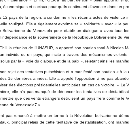
s, économiques et sociaux pour qu’ils continuent d’avancer dans un pr
s 12 pays de la région, a condamné « les récents actes de violence ».
a-t-elle souligné. Elle a également exprimé sa « solidarité » avec « le
 Bolivarienne du Venezuela pour établir un dialogue » avec tous les 
 l’indépendance et la souveraineté de la République Bolivarienne du Ve
u Chili la réunion de l’UNASUR, a apporté son soutien total à Nicolas 
un individu ou un pays, qui incite à travers des mécanismes violents à
ésolus par la « voie du dialogue et de la paix », rejetant ainsi les manife
on rejet des tentatives putschistes et a manifesté son soutien « à la 
s des 15 dernières années. Elle a appelé l’opposition à ne pas abandon
ser des élections présidentielles anticipées en cas de victoire. « Le 
nière, elle n’a pas manqué de dénoncer les tentatives de déstabilisa
e permettre que des vents étrangers détruisent un pays frère comme l
rienne du Venezuela7 ».
t pas renoncé à mettre un terme à la Révolution bolivarienne démocr
taux, principal relais de cette tentative de déstabilisation, ont manife