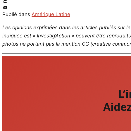
Twitter
PrintFriendly
Email
Publié dans
Amérique Latine
Les opinions exprimées dans les articles publiés sur le 
indiquée est « Investig’Action » peuvent être reproduit
photos ne portant pas la mention CC (creative commons
L’
Aidez