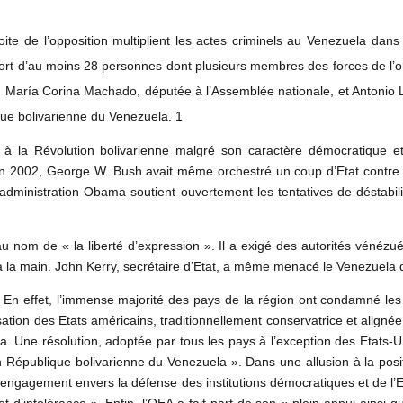
te de l’opposition multiplient les actes criminels au Venezuela dans 
t d’au moins 28 personnes dont plusieurs membres des forces de l’ordr
ar, María Corina Machado, députée à l’Assemblée nationale, et Antoni
que bolivarienne du Venezuela. 1
 la Révolution bolivarienne malgré son caractère démocratique et 
 En 2002, George W. Bush avait même orchestré un coup d’Etat contre l
l’administration Obama soutient ouvertement les tentatives de déstab
u nom de « la liberté d’expression ». Il a exigé des autorités vénézuél
 à la main. John Kerry, secrétaire d’Etat, a même menacé le Venezuela 
 En effet, l’immense majorité des pays de la région ont condamné les v
tion des Etats américains, traditionnellement conservatrice et alignée
ma. Une résolution, adoptée par tous les pays à l’exception des Etats-U
 en République bolivarienne du Venezuela ». Dans une allusion à la pos
n engagement envers la défense des institutions démocratiques et de l’Et
t d’intolérance ». Enfin, l’OEA a fait part de son « plein appui ainsi