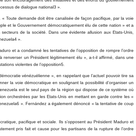
ocessus de dialogue national3 ».
 « Toute demande doit être canalisée de façon pacifique, par la voie
 peuple et le Gouvernement démocratiquement élu de cette nation » et a
secteurs de la société. Dans une évidente allusion aux Etats-Unis,
nezuela4 ».
Maduro et a condamné les tentatives de l’opposition de rompre l’ordre
 renverser un Président légitimement élu », a-t-il affirmé, dans une
stations violentes de l’opposition5.
démocratie vénézuélienne », en rappelant que l’actuel pouvoir tire sa
ner la voie démocratique en soulignant la possibilité d’organiser un
Venezuela est le seul pays de la région qui dispose de ce système où
tion orchestrées par les Etats-Unis en mettant en garde contre les «
e Venezuela6 ». Fernández a également dénoncé « la tentative de coup
atique, pacifique et sociale. Ils s’opposent au Président Maduro et
stement pris fait et cause pour les partisans de la rupture de l’ordre