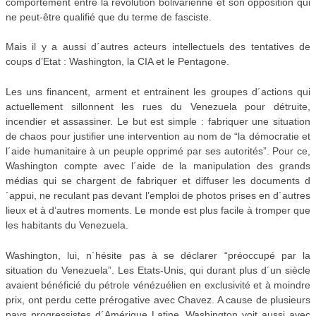
comportement entre la révolution bolivarienne et son opposition qui
ne peut-être qualifié que du terme de fasciste.
Mais il y a aussi d´autres acteurs intellectuels des tentatives de
coups d’Etat : Washington, la CIA et le Pentagone.
Les uns financent, arment et entrainent les groupes d´actions qui
actuellement sillonnent les rues du Venezuela pour détruite,
incendier et assassiner. Le but est simple : fabriquer une situation
de chaos pour justifier une intervention au nom de “la démocratie et
l´aide humanitaire à un peuple opprimé par ses autorités”. Pour ce,
Washington compte avec l´aide de la manipulation des grands
médias qui se chargent de fabriquer et diffuser les documents d
´appui, ne reculant pas devant l’emploi de photos prises en d´autres
lieux et à d’autres moments. Le monde est plus facile à tromper que
les habitants du Venezuela.
Washington, lui, n´hésite pas à se déclarer “préoccupé par la
situation du Venezuela”. Les Etats-Unis, qui durant plus d´un siècle
avaient bénéficié du pétrole vénézuélien en exclusivité et à moindre
prix, ont perdu cette prérogative avec Chavez. A cause de plusieurs
pays progressistes d´Amérique Latine, Washington voit aussi avec