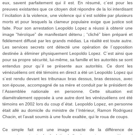
eux, savent parfaitement qui il est. En résumé, c´est pour les
preuves existantes que ce citoyen doit répondre de la loi interdisant
l´incitation à la violence, une violence qui s´est soldée par plusieurs
morts et pour lesquels la clameur populaire exige que justice soit
faite. Pour son arrestation Leopoldo Lopez a réussi à obtenir une
image “héroïque” de manifestant détenu ; “cliché” bien préparé et
fidèlement diffusé par les grands médias. La réalité est toute autre.
Les services secrets ont détecté une opération de l´opposition
destinée à éliminer physiquement Leopoldo Lopez. C´est ainsi que
pour sa propre sécurité, lui-même, sa famille et les autorités se sont
entendus pour qu´il se présente aux autorités. Ce dont les
vénézuéliens ont été témoins en direct a été un Leopoldo Lopez qui
s´est rendu devant les tribunaux bras dessus, bras dessous, avec
son épouse, accompagné de sa mère et conduit par le président de
l´Assemblée nationale en personne. Cette situation est
diamétralement opposée à une autre dont les vénézuéliens ont été
témoins en 2002 lors du coup d´état. Leopoldo Lopez, en personne
était allé au domicile du ministre de l´Intérieur, Ramon Rodriguez
Chacin, et l’avait soumis à une foule exaltée, qui le roua de coups.
Ce simple fait est une image exacte de la différence de