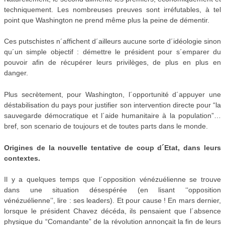
techniquement. Les nombreuses preuves sont irréfutables, à tel
point que Washington ne prend même plus la peine de démentir.
Ces putschistes n´affichent d´ailleurs aucune sorte d´idéologie sinon
qu´un simple objectif : démettre le président pour s´emparer du
pouvoir afin de récupérer leurs privilèges, de plus en plus en
danger.
Plus secrètement, pour Washington, l´opportunité d´appuyer une
déstabilisation du pays pour justifier son intervention directe pour “la
sauvegarde démocratique et l´aide humanitaire à la population”…
bref, son scenario de toujours et de toutes parts dans le monde.
Origines de la nouvelle tentative de coup d´Etat, dans leurs
contextes.
Il y a quelques temps que l´opposition vénézuélienne se trouve
dans une situation désespérée (en lisant ‘‘opposition
vénézuélienne’’, lire : ses leaders). Et pour cause ! En mars dernier,
lorsque le président Chavez décéda, ils pensaient que l´absence
physique du “Comandante” de la révolution annonçait la fin de leurs