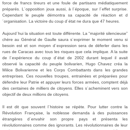
force de francs tireurs et une foule de partisans médiatiquement
préparés. L´opposition joua aussi, à l´époque, sur l´effet surprise.
Cependant le peuple démontra sa capacité de réaction et d
´organisation. La victoire du coup d´état ne dura que 47 heures.
Aujourd´hui la situation est toute différente. La “majorité silencieuse”
chère au Général de Gaulle saura s´exprimer le moment venu si
besoin est et son moyen d´expression sera de déferler dans les
rues de Caracas avec tous les risques que cela implique. A la suite
de l´expérience du coup d´état de 2002 durant lequel il avait
observé la capacité du peuple bolivarien, Hugo Chavez créa la
Milice Bolivarienne et les Corps Combattants dans les grandes
entreprises. Ces nouvelles troupes, entrainées et préparées pour
défendre leur Patrie et appuyer leurs forces armées, comptent déjà
des centaines de milliers de citoyens. Elles s´acheminent vers son
objectif de deux millions de citoyens.
Il est dit que souvent l´histoire se répète. Pour lutter contre la
Révolution Française, la noblesse demanda à des puissances
étrangères d´envahir son propre pays et présenta les
révolutionnaires comme des ignorants. Les révolutionnaires de leur