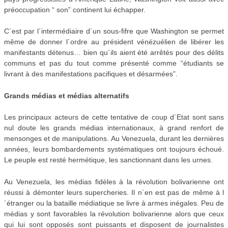
préoccupation “ son” continent lui échapper.
C´est par l´intermédiaire d´un sous-fifre que Washington se permet
même de donner l´ordre au président vénézuélien de libérer les
manifestants détenus… bien qu´ils aient été arrêtés pour des délits
communs et pas du tout comme présenté comme “étudiants se
livrant à des manifestations pacifiques et désarmées”.
Grands médias et médias alternatifs
Les principaux acteurs de cette tentative de coup d´Etat sont sans
nul doute les grands médias internationaux, à grand renfort de
mensonges et de manipulations. Au Venezuela, durant les dernières
années, leurs bombardements systématiques ont toujours échoué.
Le peuple est resté hermétique, les sanctionnant dans les urnes.
Au Venezuela, les médias fidèles à la révolution bolivarienne ont
réussi à démonter leurs supercheries. Il n´en est pas de même à l
´étranger ou la bataille médiatique se livre à armes inégales. Peu de
médias y sont favorables la révolution bolivarienne alors que ceux
qui lui sont opposés sont puissants et disposent de journalistes