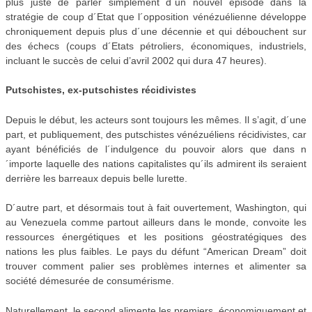
plus juste de parler simplement d´un nouvel épisode dans la
stratégie de coup d´Etat que l´opposition vénézuélienne développe
chroniquement depuis plus d´une décennie et qui débouchent sur
des échecs (coups d´Etats pétroliers, économiques, industriels,
incluant le succès de celui d’avril 2002 qui dura 47 heures).
Putschistes, ex-putschistes récidivistes
Depuis le début, les acteurs sont toujours les mêmes. Il s’agit, d´une
part, et publiquement, des putschistes vénézuéliens récidivistes, car
ayant bénéficiés de l´indulgence du pouvoir alors que dans n
´importe laquelle des nations capitalistes qu´ils admirent ils seraient
derrière les barreaux depuis belle lurette.
D´autre part, et désormais tout à fait ouvertement, Washington, qui
au Venezuela comme partout ailleurs dans le monde, convoite les
ressources énergétiques et les positions géostratégiques des
nations les plus faibles. Le pays du défunt “American Dream” doit
trouver comment palier ses problèmes internes et alimenter sa
société démesurée de consumérisme.
Naturellement, le second alimente les premiers, économiquement et