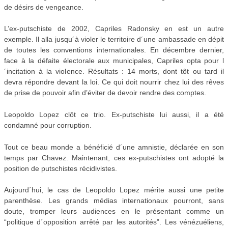
de désirs de vengeance.
L’ex-putschiste de 2002, Capriles Radonsky en est un autre
exemple. Il alla jusqu´à violer le territoire d´une ambassade en dépit
de toutes les conventions internationales. En décembre dernier,
face à la défaite électorale aux municipales, Capriles opta pour l
´incitation à la violence. Résultats : 14 morts, dont tôt ou tard il
devra répondre devant la loi. Ce qui doit nourrir chez lui des rêves
de prise de pouvoir afin d’éviter de devoir rendre des comptes.
Leopoldo Lopez clôt ce trio. Ex-putschiste lui aussi, il a été
condamné pour corruption.
Tout ce beau monde a bénéficié d´une amnistie, déclarée en son
temps par Chavez. Maintenant, ces ex-putschistes ont adopté la
position de putschistes récidivistes.
Aujourd´hui, le cas de Leopoldo Lopez mérite aussi une petite
parenthèse. Les grands médias internationaux pourront, sans
doute, tromper leurs audiences en le présentant comme un
“politique d´opposition arrêté par les autorités”. Les vénézuéliens,