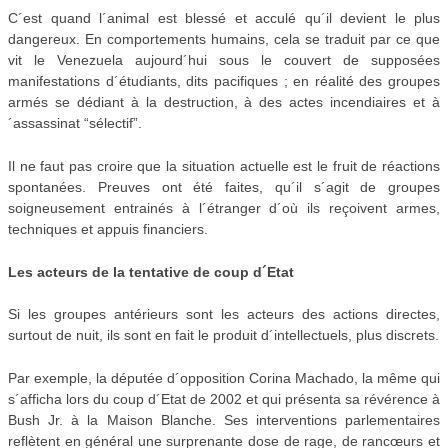
C´est quand l´animal est blessé et acculé qu´il devient le plus
dangereux. En comportements humains, cela se traduit par ce que
vit le Venezuela aujourd´hui sous le couvert de supposées
manifestations d´étudiants, dits pacifiques ; en réalité des groupes
armés se dédiant à la destruction, à des actes incendiaires et à
´assassinat “sélectif”.
Il ne faut pas croire que la situation actuelle est le fruit de réactions
spontanées. Preuves ont été faites, qu´il s´agit de groupes
soigneusement entrainés à l´étranger d´où ils reçoivent armes,
techniques et appuis financiers.
Les acteurs de la tentative de coup d´Etat
Si les groupes antérieurs sont les acteurs des actions directes,
surtout de nuit, ils sont en fait le produit d´intellectuels, plus discrets.
Par exemple, la députée d´opposition Corina Machado, la même qui
s´afficha lors du coup d´Etat de 2002 et qui présenta sa révérence à
Bush Jr. à la Maison Blanche. Ses interventions parlementaires
reflètent en général une surprenante dose de rage, de rancœurs et