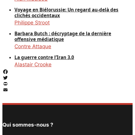
Voyage en Biélorussie: Un regard au-delà des
clichés occidentaux
Philippe Stroot
Barbara Butch : décryptage de la dernière
offensive médiatique
Contre Attaque
La guerre contre l’Iran 3.0
Alastair Crooke
Facebook
Twitter
PrintFriendly
Email
Qui sommes-nous ?