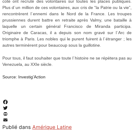
coté ont recruté des volontaires sur toutes les places publiques.
Plus d´un million de ces volontaires, aux cris de “la Patrie ou la vie”,
rencontrèrent l´ennemi dans le Nord de la France. Les troupes
prussiennes durent battre en retraite après Valmy, une bataille à
laquelle un certain général Francisco de Miranda participa.
Originaire de Caracas, il a depuis son nom gravé sur l´Arc de
triomphe à Paris. Les nobles qui le purent fuirent à l´étranger ; les
autres terminèrent pour beaucoup sous la guillotine.
Pour tous, il faut souhaiter que toute l´histoire ne se répètera pas au
Venezuela, au XXIe siècle.
Source: Investig'Action
Facebook
Twitter
PrintFriendly
Email
Publié dans
Amérique Latine