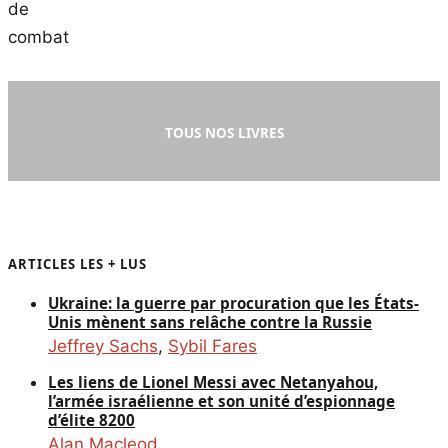
TOUS NOS LIVRES
ARTICLES LES + LUS
Ukraine: la guerre par procuration que les États-
Unis mènent sans relâche contre la Russie
Jeffrey Sachs
,
Sybil Fares
Les liens de Lionel Messi avec Netanyahou,
l’armée israélienne et son unité d’espionnage
d’élite 8200
Alan Macleod