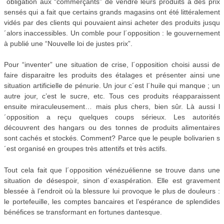
´obligation aux “commerçants” de vendre leurs produits à des prix
sensés qui a fait que certains grands magasins ont été littéralement
vidés par des clients qui pouvaient ainsi acheter des produits jusqu
´alors inaccessibles. Un comble pour l´opposition : le gouvernement
à publié une “Nouvelle loi de justes prix”.
Pour “inventer” une situation de crise, l´opposition choisi aussi de
faire disparaitre les produits des étalages et présenter ainsi une
situation artificielle de pénurie. Un jour c´est l´huile qui manque ; un
autre jour, c’est le sucre, etc. Tous ces produits réapparaissent
ensuite miraculeusement… mais plus chers, bien sûr. Là aussi l
´opposition a reçu quelques coups sérieux. Les autorités
découvrent des hangars ou des tonnes de produits alimentaires
sont cachés et stockés. Comment? Parce que le peuple bolivarien s
´est organisé en groupes très attentifs et très actifs.
Tout cela fait que l´opposition vénézuélienne se trouve dans une
situation de désespoir, sinon d´exaspération. Elle est gravement
blessée à l’endroit où la blessure lui provoque le plus de douleurs :
le portefeuille, les comptes bancaires et l’espérance de splendides
bénéfices se transformant en fortunes dantesque.