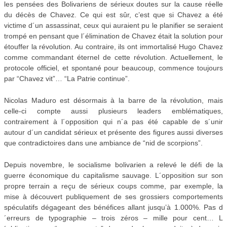
les pensées des Bolivariens de sérieux doutes sur la cause réelle
du décès de Chavez. Ce qui est sûr, c’est que si Chavez a été
victime d´un assassinat, ceux qui auraient pu le planifier se seraient
trompé en pensant que l´élimination de Chavez était la solution pour
étouffer la révolution. Au contraire, ils ont immortalisé Hugo Chavez
comme commandant éternel de cette révolution. Actuellement, le
protocole officiel, et spontané pour beaucoup, commence toujours
par “Chavez vit”… “La Patrie continue”.
Nicolas Maduro est désormais à la barre de la révolution, mais
celle-ci compte aussi plusieurs leaders emblématiques,
contrairement à l´opposition qui n´a pas été capable de s´unir
autour d´un candidat sérieux et présente des figures aussi diverses
que contradictoires dans une ambiance de “nid de scorpions”.
Depuis novembre, le socialisme bolivarien a relevé le défi de la
guerre économique du capitalisme sauvage. L´opposition sur son
propre terrain a reçu de sérieux coups comme, par exemple, la
mise à découvert publiquement de ses grossiers comportements
spéculatifs dégageant des bénéfices allant jusqu’à 1.000%. Pas d
´erreurs de typographie – trois zéros – mille pour cent… L