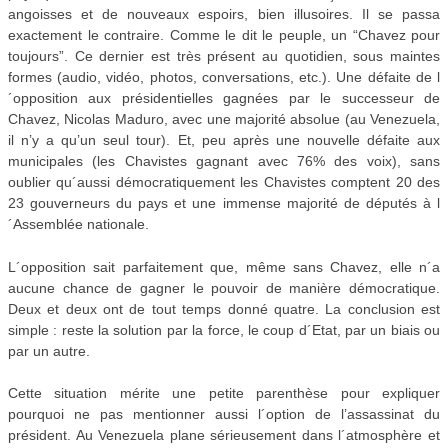
angoisses et de nouveaux espoirs, bien illusoires. Il se passa
exactement le contraire. Comme le dit le peuple, un “Chavez pour
toujours”. Ce dernier est très présent au quotidien, sous maintes
formes (audio, vidéo, photos, conversations, etc.). Une défaite de l
´opposition aux présidentielles gagnées par le successeur de
Chavez, Nicolas Maduro, avec une majorité absolue (au Venezuela,
il n’y a qu’un seul tour). Et, peu après une nouvelle défaite aux
municipales (les Chavistes gagnant avec 76% des voix), sans
oublier qu´aussi démocratiquement les Chavistes comptent 20 des
23 gouverneurs du pays et une immense majorité de députés à l
´Assemblée nationale.
L´opposition sait parfaitement que, même sans Chavez, elle n´a
aucune chance de gagner le pouvoir de manière démocratique.
Deux et deux ont de tout temps donné quatre. La conclusion est
simple : reste la solution par la force, le coup d´Etat, par un biais ou
par un autre.
Cette situation mérite une petite parenthèse pour expliquer
pourquoi ne pas mentionner aussi l´option de l’assassinat du
président. Au Venezuela plane sérieusement dans l´atmosphère et