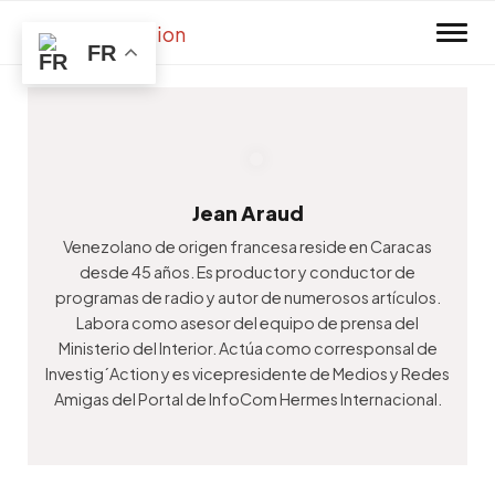
Skip to main content
FR
Jean Araud
Venezolano de origen francesa reside en Caracas
desde 45 años. Es productor y conductor de
programas de radio y autor de numerosos artículos.
Labora como asesor del equipo de prensa del
Ministerio del Interior. Actúa como corresponsal de
Investig´Action y es vicepresidente de Medios y Redes
Amigas del Portal de InfoCom Hermes Internacional.