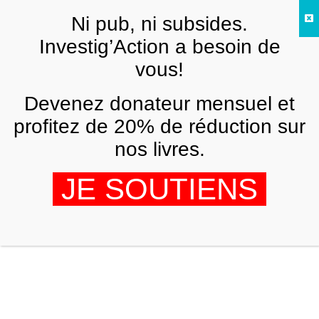
Skip to main content
Ni pub, ni subsides.
FR
Investig’Action a besoin de
vous!
AMÉRIQUE LATINE
Devenez donateur mensuel et
Venezuela : je refuse d´être pris pour
une cible médiatique
profitez de 20% de réduction sur
nos livres.
ROMAIN MIGUS
19 AVRIL 2018
JE SOUTIENS