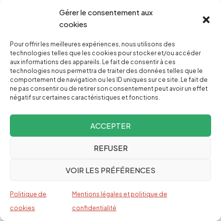
plus tôt la communauté internationale « à
Gérer le consentement aux
cookies
renverser Maduro » (19), déclara : « plus que de l
´aide humanitaire, c´est d´une intervention
Pour offrir les meilleures expériences, nous utilisons des
humanitaire dont nous avons besoin » (20). Le
technologies telles que les cookies pour stocker et/ou accéder
aux informations des appareils. Le fait de consentir à ces
mot est lâché.
technologies nous permettra de traiter des données telles que le
comportement de navigation ou les ID uniques sur ce site. Le fait de
ne pas consentir ou de retirer son consentement peut avoir un effet
Cette déclaration s´inscrit comme point
négatif sur certaines caractéristiques et fonctions.
culminant de la stratégie de guerre économique
déployée contre le Peuple vénézuélien et qui
ACCEPTER
vise, comme pour le Chili d´Allende, à « faire crier l
REFUSER
´économie vénézuélienne » (21). Spéculation
contre le bolivar, la monnaie nationale,
VOIR LES PRÉFÉRENCES
contrebande d´extraction des produits de
première nécessité, pillage de l´essence, trafic
Politique de
Mentions légales et politique de
cookies
confidentialité
de billets de banque vénézuéliens, baisse de la