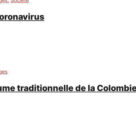
ges
,
Société
Coronavirus
ges
ume traditionnelle de la Colombie