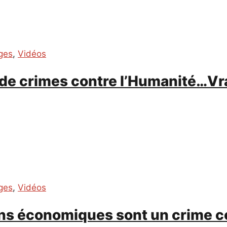
ges
,
Vidéos
de crimes contre l’Humanité…V
ges
,
Vidéos
ons économiques sont un crime c