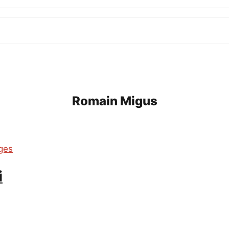
Romain Migus
ges
i