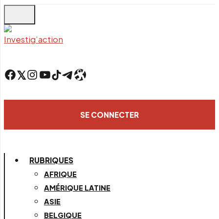
Skip
to
main
content
Facebook
Twitter
Instagram
YouTube
TikTok
Telegram
Lien
SE CONNECTER
RUBRIQUES
AFRIQUE
AMÉRIQUE LATINE
ASIE
BELGIQUE