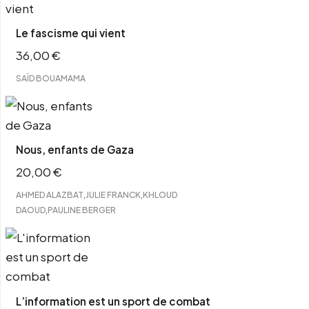
Le fascisme qui vient
36,00
€
SAÏD BOUAMAMA
Nous, enfants de Gaza
20,00
€
,
,
AHMED ALAZBAT
JULIE FRANCK
KHLOUD
,
DAOUD
PAULINE BERGER
L’information est un sport de combat