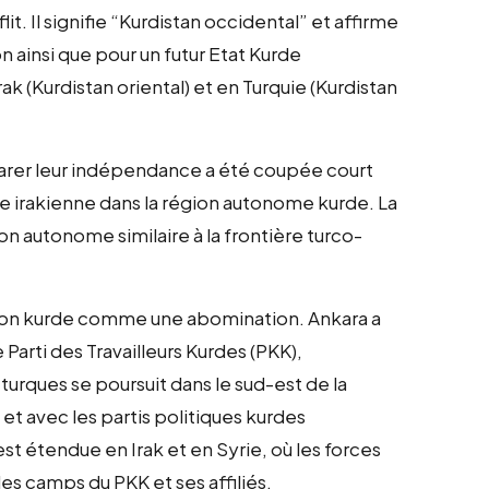
t. Il signifie “Kurdistan occidental” et affirme
n ainsi que pour un futur Etat Kurde
k (Kurdistan oriental) et en Turquie (Kurdistan
clarer leur indépendance a été coupée court
e irakienne dans la région autonome kurde. La
on autonome similaire à la frontière turco-
tion kurde comme une abomination. Ankara a
 Parti des Travailleurs Kurdes (PKK),
 turques se poursuit dans le sud-est de la
 et avec les partis politiques kurdes
st étendue en Irak et en Syrie, où les forces
s camps du PKK et ses affiliés.