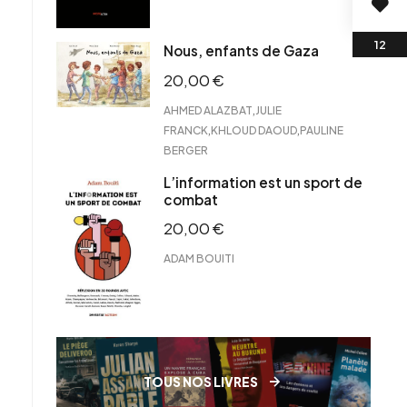
Nous, enfants de Gaza
20,00
€
,
AHMED ALAZBAT
JULIE
,
,
FRANCK
KHLOUD DAOUD
PAULINE
BERGER
L’information est un sport de
combat
20,00
€
ADAM BOUITI
TOUS NOS LIVRES