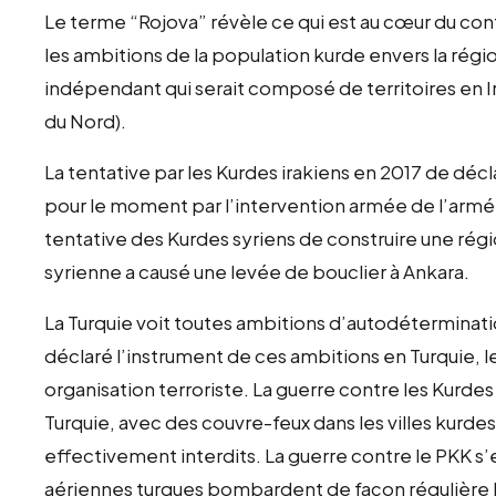
Le terme “Rojova” révèle ce qui est au cœur du confli
les ambitions de la population kurde envers la régio
indépendant qui serait composé de territoires en Ira
du Nord).
La tentative par les Kurdes irakiens en 2017 de dé
pour le moment par l’intervention armée de l’armé
tentative des Kurdes syriens de construire une régi
syrienne a causé une levée de bouclier à Ankara.
La Turquie voit toutes ambitions d’autodétermina
déclaré l’instrument de ces ambitions en Turquie, le
organisation terroriste. La guerre contre les Kurdes
Turquie, avec des couvre-feux dans les villes kurdes
effectivement interdits. La guerre contre le PKK s’e
aériennes turques bombardent de façon régulière le