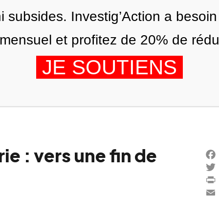
ni subsides. Investig’Action a besoin
ensuel et profitez de 20% de réduct
JE SOUTIENS
ÉDITIONS
NOUS
AGENDA
e : vers une fin de
Fac
Twi
Prin
Ema