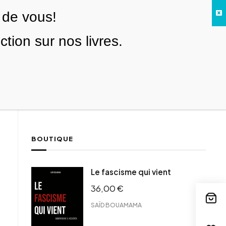
 de vous!
Facebook
Twitter
Instagram
YouTube
TikTok
Telegram
Lien
SE CONNECTER
ion sur nos livres.
Search everything...
NOUS SOUTENIR
BOUTIQUE
ebook
Le fascisme qui vient
tter
36,00
€
tFriendly
il
SAÏD BOUAMAMA