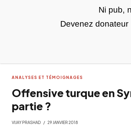
Skip to main content
Ni pub, 
FR
Devenez donateur m
RUBRIQUES
TÉLÉ PALESTINE
VIDÉOS
ANALYSES ET TÉMOIGNAGES
Offensive turque en Syri
partie ?
VIJAY PRASHAD
29 JANVIER 2018