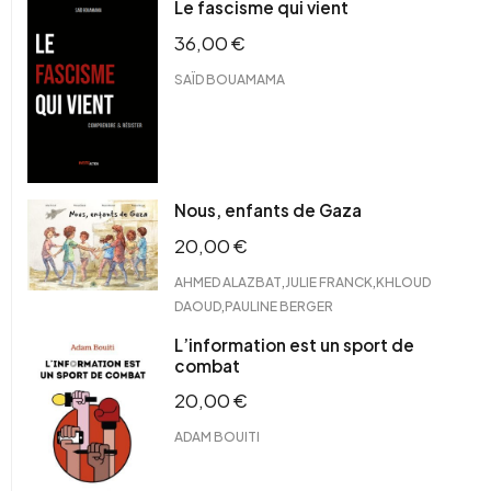
Le fascisme qui vient
36,00
€
SAÏD BOUAMAMA
Nous, enfants de Gaza
20,00
€
,
,
AHMED ALAZBAT
JULIE FRANCK
KHLOUD
,
DAOUD
PAULINE BERGER
L’information est un sport de
combat
20,00
€
ADAM BOUITI