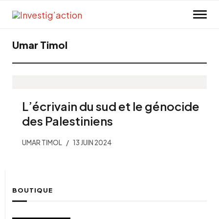
Skip to main content
Umar Timol
L’écrivain du sud et le génocide
des Palestiniens
UMAR TIMOL
13 JUIN 2024
BOUTIQUE