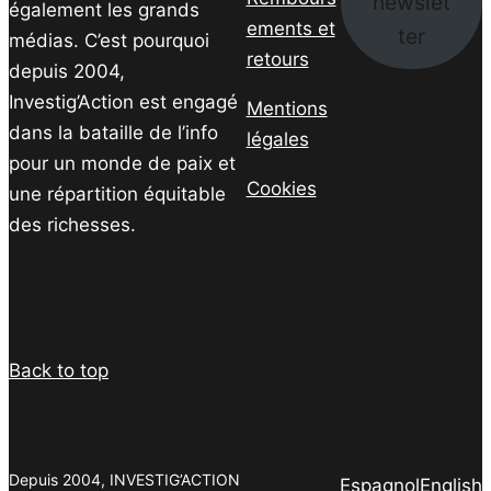
newslet
également les grands
ements et
ter
médias. C’est pourquoi
retours
depuis 2004,
Investig’Action est engagé
Mentions
dans la bataille de l’info
légales
pour un monde de paix et
Cookies
une répartition équitable
des richesses.
Facebook
Twitter
Instagram
YouTube
TikTok
Telegram
Lien
Back to top
Depuis 2004, INVESTIG’ACTION
Espagnol
English