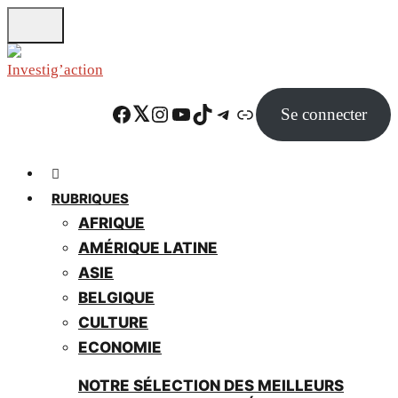
Skip
to
main
content
Facebook
Twitter
Instagram
YouTube
TikTok
Telegram
Lien
Se connecter
RUBRIQUES
AFRIQUE
AMÉRIQUE LATINE
ASIE
BELGIQUE
CULTURE
ECONOMIE
NOTRE SÉLECTION DES MEILLEURS