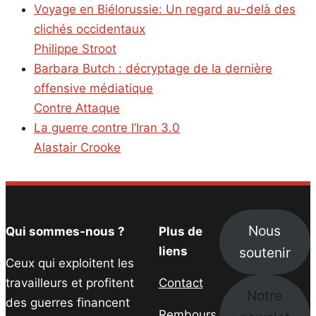
Voyage en Biélorussie: Un regard au-delà des
clichés occidentaux
Philippe Stroot
Barbara Butch : décryptage de la dernière
offensive médiatique
Contre Attaque
La guerre contre l’Iran 3.0
Alastair Crooke
Nous
Qui sommes-nous ?
Plus de
soutenir
liens
Ceux qui exploitent les
travailleurs et profitent
Contact
Notre
des guerres financent
Rembours