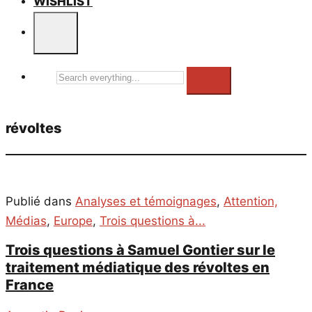
WISHLIST
Search
everything...
révoltes
Publié dans
Analyses et témoignages
,
Attention,
Médias
,
Europe
,
Trois questions à...
Trois questions à Samuel Gontier sur le
traitement médiatique des révoltes en
France