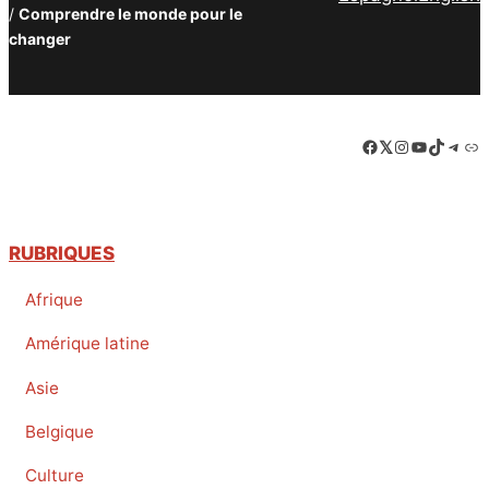
/
Comprendre le monde pour le
changer
Facebook
LinkedIn
Instagram
YouTube
TikTok
Tele
Lie
RUBRIQUES
Afrique
Amérique latine
Asie
Belgique
Culture