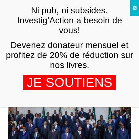
Skip to main content
Ni pub, ni subsides.
FR
Investig’Action a besoin de
vous!
résolution finale
Devenez donateur mensuel et
profitez de 20% de réduction sur
nos livres.
JE SOUTIENS