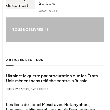
20,00
€
ADAM BOUITI
TOUS NOS LIVRES
ARTICLES LES + LUS
Ukraine: la guerre par procuration que les États-
Unis mènent sans relâche contre la Russie
,
JEFFREY SACHS
SYBIL FARES
Les liens de Lionel Messi avec Netanyahou,
l’armée israélienne et son unité d’espionnage