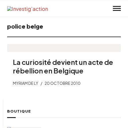
Skip to main content
police belge
La curiosité devient un acte de
rébellion en Belgique
MYRIAM DE LY
20 OCTOBRE 2010
BOUTIQUE