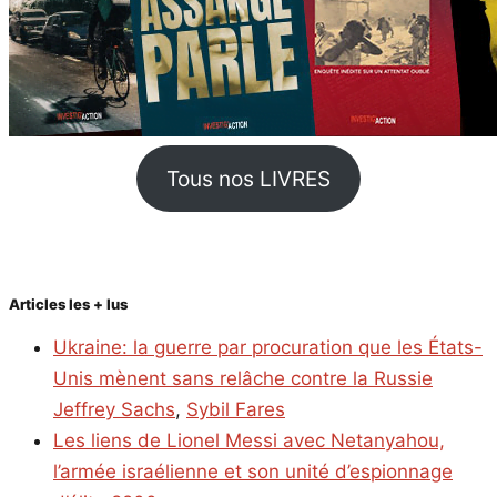
Tous nos LIVRES
Articles les + lus
Ukraine: la guerre par procuration que les États-
Unis mènent sans relâche contre la Russie
Jeffrey Sachs
,
Sybil Fares
Les liens de Lionel Messi avec Netanyahou,
l’armée israélienne et son unité d’espionnage