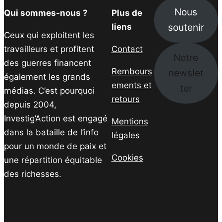
Nous
Qui sommes-nous ?
Plus de
soutenir
liens
Ceux qui exploitent les
travailleurs et profitent
Contact
Notre
des guerres financent
Rembours
newslet
également les grands
ements et
ter
médias. C’est pourquoi
retours
depuis 2004,
Investig’Action est engagé
Mentions
dans la bataille de l’info
légales
pour un monde de paix et
Cookies
une répartition équitable
des richesses.
Facebook
Twitter
Instagram
YouTube
TikTok
Telegram
Lien