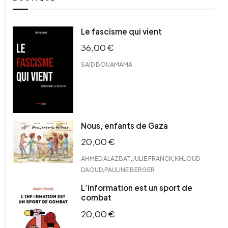
Le fascisme qui vient
36,00
€
SAÏD BOUAMAMA
Nous, enfants de Gaza
20,00
€
,
,
AHMED ALAZBAT
JULIE FRANCK
KHLOUD
,
DAOUD
PAULINE BERGER
L’information est un sport de
combat
20,00
€