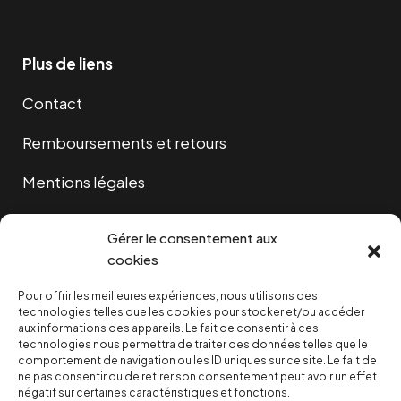
Plus de liens
Contact
Remboursements et retours
Mentions légales
Cookies
Gérer le consentement aux
cookies
Pour offrir les meilleures expériences, nous utilisons des
NOUS SOUTENIR
technologies telles que les cookies pour stocker et/ou accéder
aux informations des appareils. Le fait de consentir à ces
technologies nous permettra de traiter des données telles que le
NOTRE NEWSLETTER
comportement de navigation ou les ID uniques sur ce site. Le fait de
ne pas consentir ou de retirer son consentement peut avoir un effet
négatif sur certaines caractéristiques et fonctions.