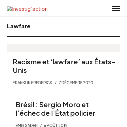
Skip to main content
Lawfare
Racisme et ‘lawfare’ aux États-
Unis
FRANKLIN FREDERICK
7 DÉCEMBRE 2020
Brésil : Sergio Moro et
l’échec de l’État policier
EMIR SADER
6 AOÛT 2019