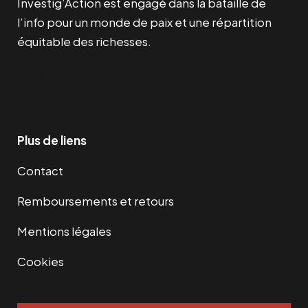
Investig’Action est engagé dans la bataille de
l’info pour un monde de paix et une répartition
équitable des richesses.
Facebook
Twitter
Instagram
YouTube
TikTok
Telegram
Lien
Plus de liens
Contact
Remboursements et retours
Mentions légales
Cookies