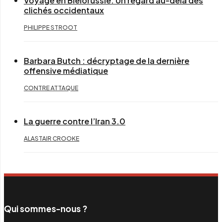
Voyage en Biélorussie: Un regard au-delà des
clichés occidentaux
PHILIPPE STROOT
Barbara Butch : décryptage de la dernière
offensive médiatique
CONTRE ATTAQUE
La guerre contre l’Iran 3.0
ALASTAIR CROOKE
Qui sommes-nous ?