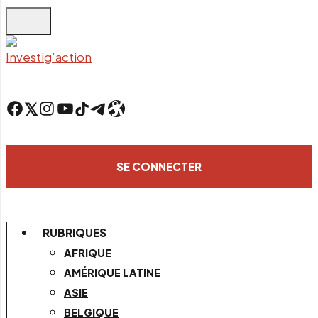
Skip
to
main
content
Facebook
Twitter
Instagram
YouTube
TikTok
Telegram
Lien
SE CONNECTER
RUBRIQUES
AFRIQUE
AMÉRIQUE LATINE
ASIE
BELGIQUE