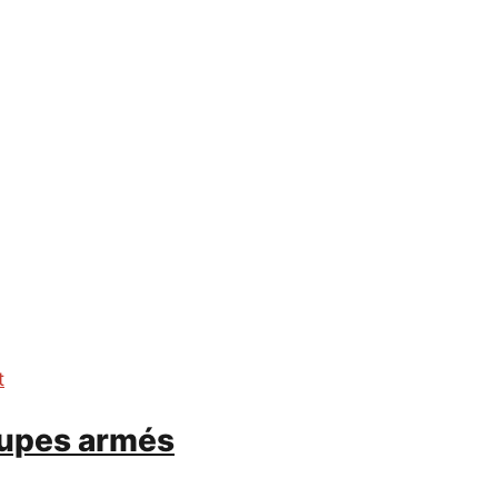
t
oupes armés