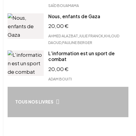
SAÏD BOUAMAMA
Nous, enfants de Gaza
20,00
€
,
,
AHMED ALAZBAT
JULIE FRANCK
KHLOUD
,
DAOUD
PAULINE BERGER
L’information est un sport de
combat
20,00
€
ADAM BOUITI
TOUS NOS LIVRES