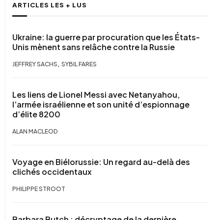
ARTICLES LES + LUS
Ukraine: la guerre par procuration que les États-
Unis mènent sans relâche contre la Russie
,
JEFFREY SACHS
SYBIL FARES
Les liens de Lionel Messi avec Netanyahou,
l’armée israélienne et son unité d’espionnage
d’élite 8200
ALAN MACLEOD
Voyage en Biélorussie: Un regard au-delà des
clichés occidentaux
PHILIPPE STROOT
Barbara Butch : décryptage de la dernière