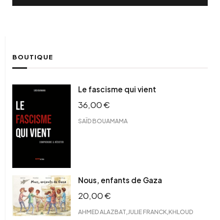
BOUTIQUE
Le fascisme qui vient
36,00
€
SAÏD BOUAMAMA
Nous, enfants de Gaza
20,00
€
,
,
AHMED ALAZBAT
JULIE FRANCK
KHLOUD