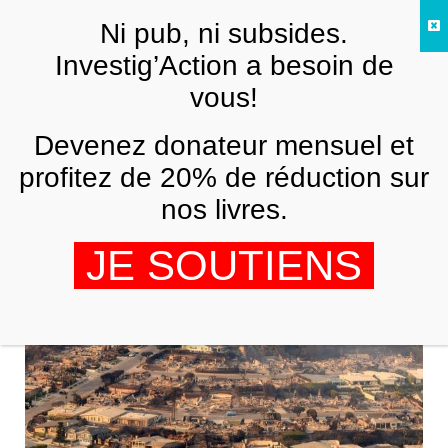
Skip to main content
Ni pub, ni subsides.
FR
Investig’Action a besoin de
vous!
ETATS-UNIS
Devenez donateur mensuel et
Incendies meurtriers en Californie :
«Les pauvres sont ceux qui souffrent
profitez de 20% de réduction sur
le plus»
nos livres.
NINA GUÉRINEAU DE LAMÉRIE
14 JANVIER 2025
JE SOUTIENS