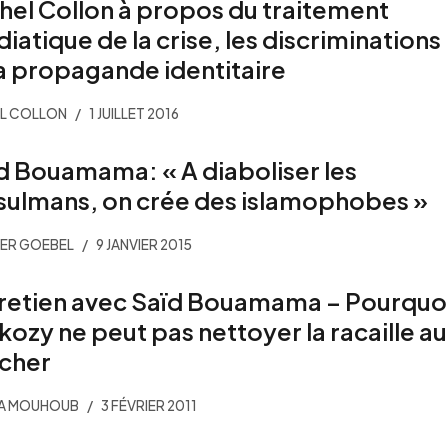
hel Collon à propos du traitement
iatique de la crise, les discriminations
la propagande identitaire
L COLLON
1 JUILLET 2016
d Bouamama: « A diaboliser les
ulmans, on crée des islamophobes »
ER GOEBEL
9 JANVIER 2015
retien avec Saïd Bouamama – Pourquo
kozy ne peut pas nettoyer la racaille au
cher
SA MOUHOUB
3 FÉVRIER 2011