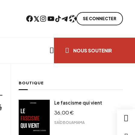
Facebook
Twitter
Instagram
YouTube
TikTok
Telegram
Lien
SE CONNECTER
Search everything...
NOUS SOUTENIR
BOUTIQUE
Le fascisme qui vient
é
36,00
€
SAÏD BOUAMAMA