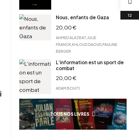
Nous, enfants de Gaza
20,00
€
,
AHMED ALAZBAT
JULIE
,
,
FRANCK
KHLOUD DAOUD
PAULINE
BERGER
L’information est un sport de
combat
20,00
€
ADAM BOUITI
i
TOUS NOS LIVRES