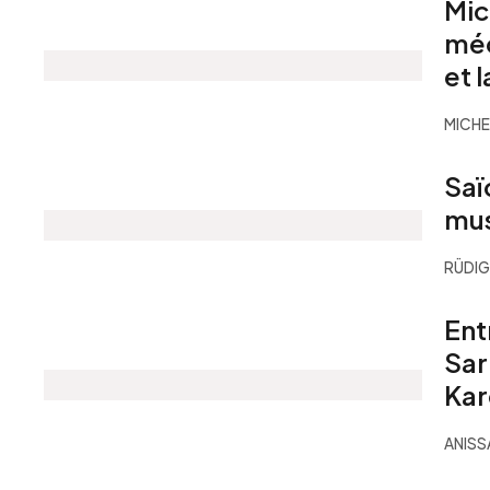
Mic
méd
et 
MICHE
Saï
mus
RÜDIG
Ent
Sar
Kar
ANIS