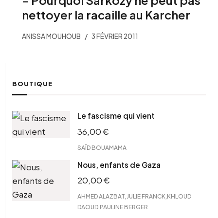
– Pourquoi Sarkozy ne peut pas
nettoyer la racaille au Karcher
ANISSA MOUHOUB
3 FÉVRIER 2011
BOUTIQUE
Le fascisme qui vient
36,00
€
SAÏD BOUAMAMA
Nous, enfants de Gaza
20,00
€
,
,
AHMED ALAZBAT
JULIE FRANCK
KHLOUD
,
DAOUD
PAULINE BERGER