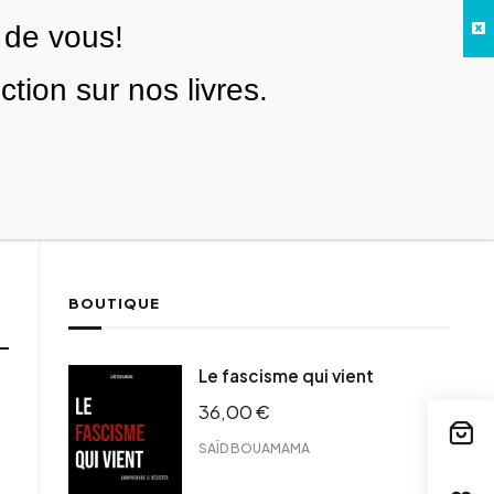
 de vous!
Facebook
Twitter
Instagram
YouTube
TikTok
Telegram
Lien
SE CONNECTER
ion sur nos livres.
Search everything...
NOUS SOUTENIR
BOUTIQUE
Le fascisme qui vient
36,00
€
SAÏD BOUAMAMA