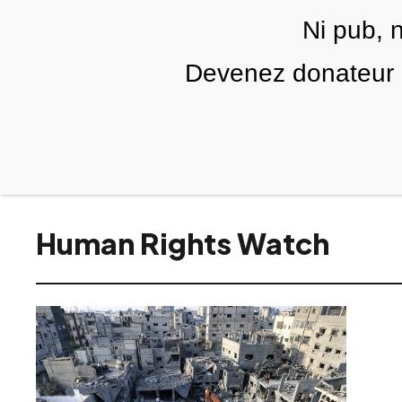
Skip to main content
Ni pub, 
FR
Devenez donateur m
RUBRIQUES
TÉLÉ PALESTINE
VIDÉOS
Human Rights Watch