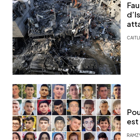
Fau
d’I
att
CAITL
Pou
est
RAMZ