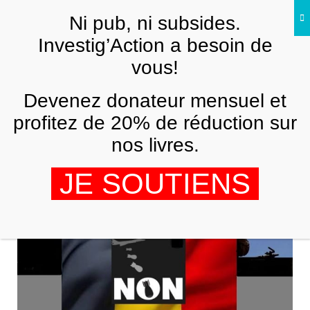
Skip to main content
Ni pub, ni subsides.
FR
Investig’Action a besoin de
vous!
Hadja Lahbib
Devenez donateur mensuel et
profitez de 20% de réduction sur
nos livres.
JE SOUTIENS