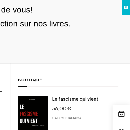
 de vous!
Facebook
Twitter
Instagram
YouTube
TikTok
Telegram
Lien
SE CONNECTER
ion sur nos livres.
Search everything...
NOUS SOUTENIR
BOUTIQUE
Le fascisme qui vient
36,00
€
SAÏD BOUAMAMA