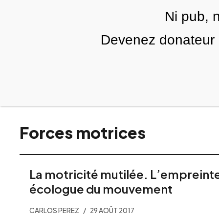
Skip to main content
Ni pub, 
FR
Devenez donateur m
RUBRIQUES
TÉLÉ PALESTINE
VIDÉOS
Forces motrices
La motricité mutilée. L’empreinte
écologue du mouvement
CARLOS PEREZ
29 AOÛT 2017