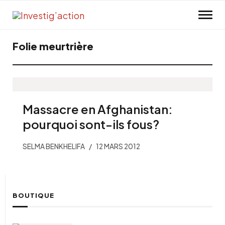
Skip to main content
Folie meurtrière
Massacre en Afghanistan:
pourquoi sont-ils fous?
SELMA BENKHELIFA
12 MARS 2012
BOUTIQUE