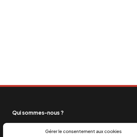
Qui sommes-nous ?
Ceux qui exploitent les travailleurs et profitent de
Gérer le consentement aux cookies
également les grands médias. C’est pourquoi depui