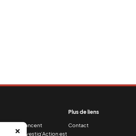
Plus de liens
s guerres financent
Contact
s 2004, Investig’Action est