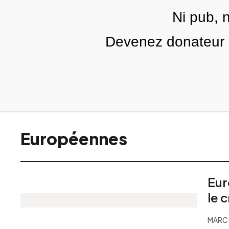
Skip to main content
Ni pub, 
FR
Devenez donateur m
RUBRIQUES
TÉLÉ PALESTINE
VIDÉOS
É
Européennes
Eur
le c
MARC 