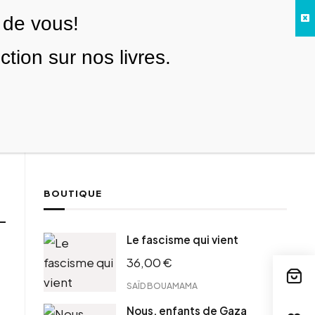
 de vous!
Facebook
Twitter
Instagram
YouTube
TikTok
Telegram
Lien
SE CONNECTER
ion sur nos livres.
Search everything...
NOUS SOUTENIR
BOUTIQUE
Le fascisme qui vient
36,00
€
SAÏD BOUAMAMA
Nous, enfants de Gaza