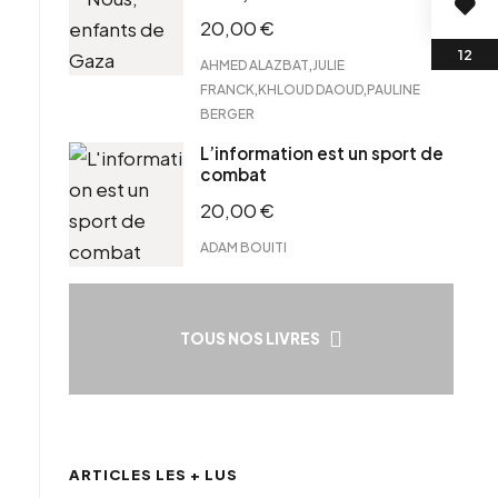
20,00
€
,
AHMED ALAZBAT
JULIE
,
,
FRANCK
KHLOUD DAOUD
PAULINE
BERGER
L’information est un sport de
combat
20,00
€
ADAM BOUITI
TOUS NOS LIVRES
ARTICLES LES + LUS