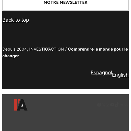
NOTRE NEWSLETTER
Back to top
Depuis 2004, INVESTIG’ACTION /
Comprendre le monde pour le
changer
Espagnol
English
Facebook
LinkedIn
Instagram
YouTube
TikTok
Tele
Lie