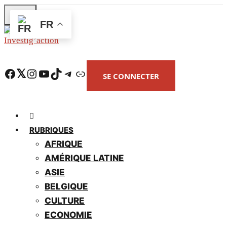
Skip
FR
to
main
content
Facebook
Twitter
Instagram
YouTube
TikTok
Telegram
Lien
SE CONNECTER
RUBRIQUES
AFRIQUE
AMÉRIQUE LATINE
ASIE
BELGIQUE
CULTURE
ECONOMIE