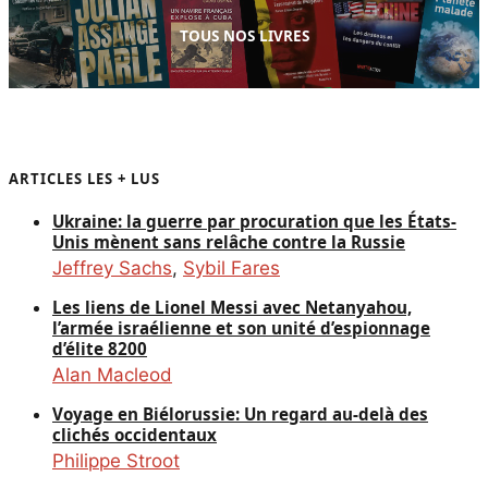
TOUS NOS LIVRES
ARTICLES LES + LUS
Ukraine: la guerre par procuration que les États-
Unis mènent sans relâche contre la Russie
Jeffrey Sachs
,
Sybil Fares
Les liens de Lionel Messi avec Netanyahou,
l’armée israélienne et son unité d’espionnage
d’élite 8200
Alan Macleod
Voyage en Biélorussie: Un regard au-delà des
clichés occidentaux
Philippe Stroot