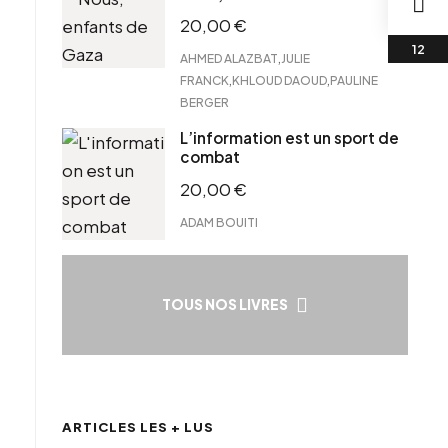
20,00
€
,
AHMED ALAZBAT
JULIE
,
,
FRANCK
KHLOUD DAOUD
PAULINE
BERGER
L’information est un sport de
combat
20,00
€
ADAM BOUITI
TOUS NOS LIVRES
ARTICLES LES + LUS