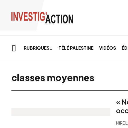
Skip to main content
RUBRIQUES
TÉLÉ PALESTINE
VIDÉOS
ÉD
classes moyennes
« N
occ
MIREI