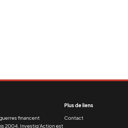
Plus de liens
s guerres financent
Contact
s 2004, Investig’Action est