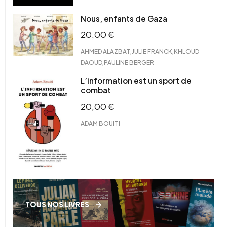
Nous, enfants de Gaza
20,00
€
,
,
AHMED ALAZBAT
JULIE FRANCK
KHLOUD
,
DAOUD
PAULINE BERGER
L’information est un sport de
combat
20,00
€
ADAM BOUITI
TOUS NOS LIVRES