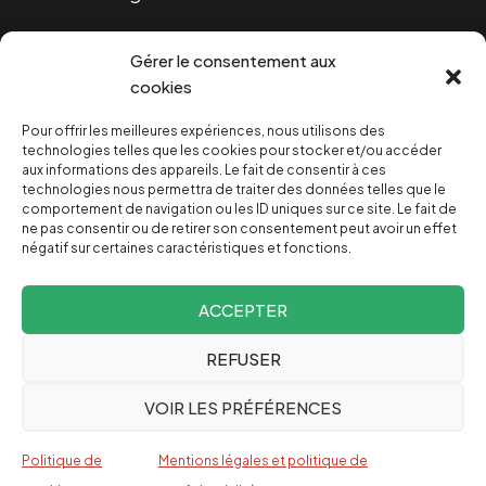
Cookies
Gérer le consentement aux
cookies
Pour offrir les meilleures expériences, nous utilisons des
NOUS SOUTENIR
technologies telles que les cookies pour stocker et/ou accéder
aux informations des appareils. Le fait de consentir à ces
technologies nous permettra de traiter des données telles que le
NOTRE NEWSLETTER
comportement de navigation ou les ID uniques sur ce site. Le fait de
ne pas consentir ou de retirer son consentement peut avoir un effet
négatif sur certaines caractéristiques et fonctions.
ACCEPTER
REFUSER
Depuis 2004, INVESTIG’ACTION /
Comprendre le monde
VOIR LES PRÉFÉRENCES
pour le changer
Espagnol
Politique de
Mentions légales et politique de
English