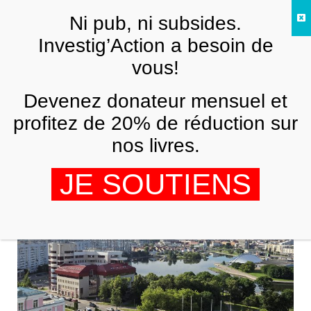
Skip to main content
Ni pub, ni subsides.
FR
Investig’Action a besoin de
vous!
Biélorussie
Devenez donateur mensuel et
profitez de 20% de réduction sur
nos livres.
JE SOUTIENS