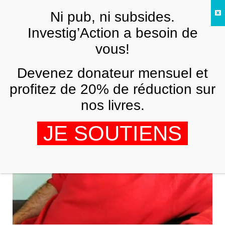
Skip to main content
Ni pub, ni subsides.
FR
Investig’Action a besoin de
vous!
Bank run
Devenez donateur mensuel et
profitez de 20% de réduction sur
nos livres.
JE SOUTIENS