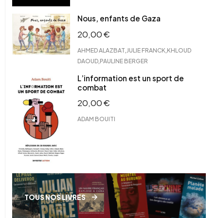
Nous, enfants de Gaza
20,00
€
,
,
AHMED ALAZBAT
JULIE FRANCK
KHLOUD
,
DAOUD
PAULINE BERGER
L’information est un sport de
combat
20,00
€
ADAM BOUITI
TOUS NOS LIVRES