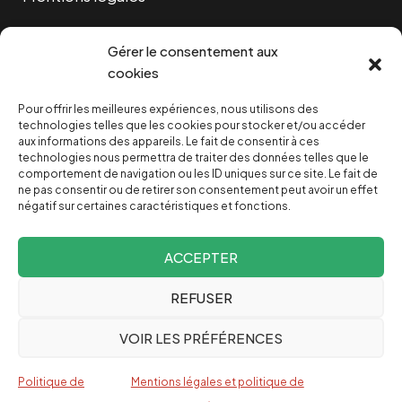
Cookies
Gérer le consentement aux
cookies
Pour offrir les meilleures expériences, nous utilisons des
NOUS SOUTENIR
technologies telles que les cookies pour stocker et/ou accéder
aux informations des appareils. Le fait de consentir à ces
technologies nous permettra de traiter des données telles que le
NOTRE NEWSLETTER
comportement de navigation ou les ID uniques sur ce site. Le fait de
ne pas consentir ou de retirer son consentement peut avoir un effet
négatif sur certaines caractéristiques et fonctions.
ACCEPTER
REFUSER
Depuis 2004, INVESTIG’ACTION /
Comprendre le monde
VOIR LES PRÉFÉRENCES
pour le changer
Espagnol
Politique de
Mentions légales et politique de
English