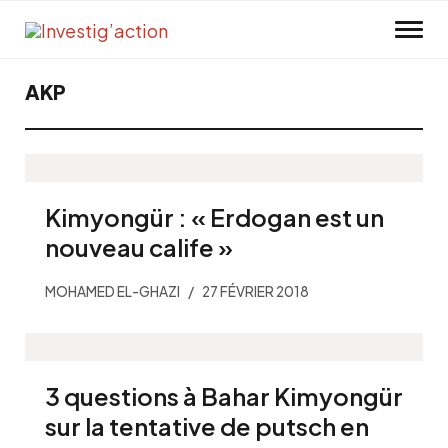
Skip to main content
AKP
Kimyongür : « Erdogan est un
nouveau calife »
MOHAMED EL-GHAZI
27 FÉVRIER 2018
3 questions à Bahar Kimyongür
sur la tentative de putsch en