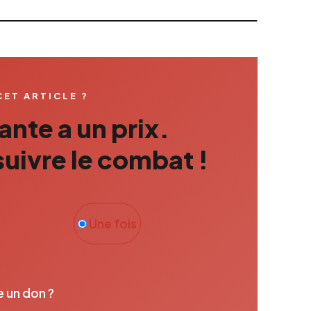
CET ARTICLE ?
nte a un prix.
uivre le combat !
Une fois
e un don ?