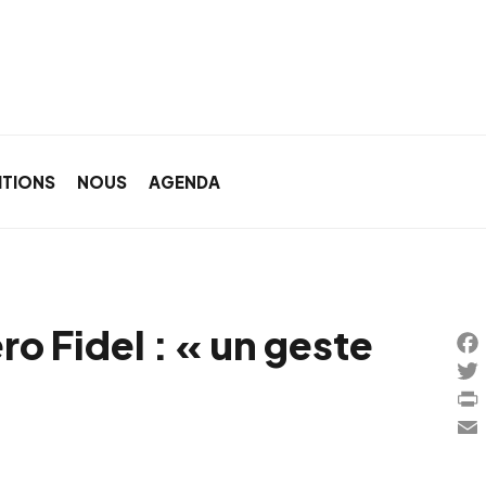
ITIONS
NOUS
AGENDA
o Fidel : « un geste
Fa
Twi
Pri
Ema