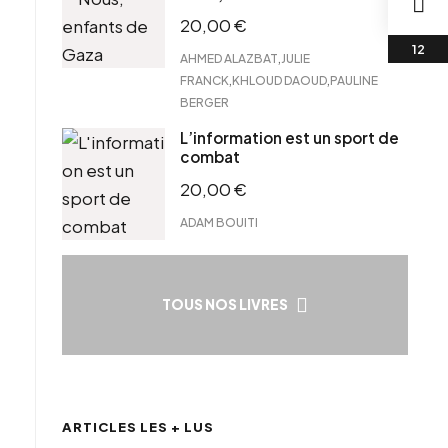
20,00
€
,
AHMED ALAZBAT
JULIE
,
,
FRANCK
KHLOUD DAOUD
PAULINE
BERGER
L’information est un sport de
combat
20,00
€
ADAM BOUITI
TOUS NOS LIVRES
ARTICLES LES + LUS