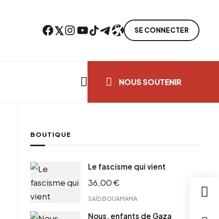
Facebook
Twitter
Instagram
YouTube
TikTok
Telegram
Lien
SE CONNECTER
Search everything...
NOUS SOUTENIR
BOUTIQUE
cebook
Le fascisme qui vient
tter
36,00
€
ntFriendly
il
SAÏD BOUAMAMA
Nous, enfants de Gaza