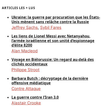
ARTICLES LES + LUS
Ukraine: la guerre par procuration que les États-
Unis mènent sans relâche contre la Russie
Jeffrey Sachs
,
Sybil Fares
Les liens de Lionel Messi avec Netanyahou,
l’armée israélienne et son unité d’espionnage
d’élite 8200
Alan Macleod
Voyage en Biélorussie: Un regard au-delà des
clichés occidentaux
Philippe Stroot
Barbara Butch : décryptage de la dernière
offensive médiatique
Contre Attaque
La guerre contre l’Iran 3.0
Alastair Crooke