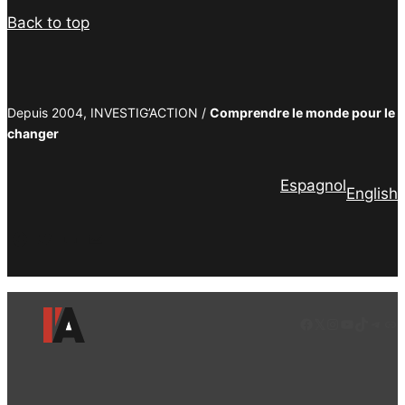
Back to top
Depuis 2004, INVESTIG’ACTION /
Comprendre le monde pour le
changer
Espagnol
English
Facebook
Twitter
PrintFriendly
Email
Facebook
LinkedIn
Instagram
YouTube
TikTok
Tele
Lie