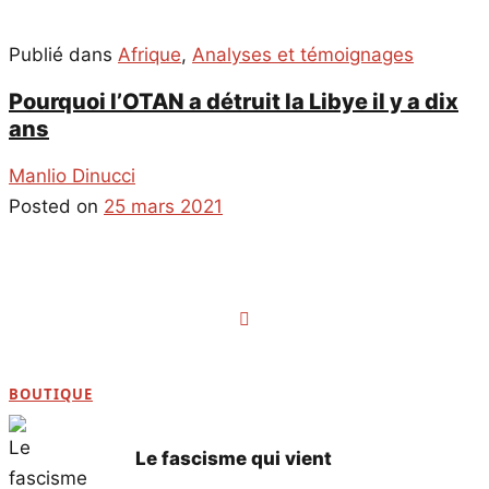
Publié dans
Afrique
,
Analyses et témoignages
Pourquoi l’OTAN a détruit la Libye il y a dix
ans
Manlio Dinucci
Posted on
25 mars 2021
Navigation
des
articles
BOUTIQUE
Le fascisme qui vient