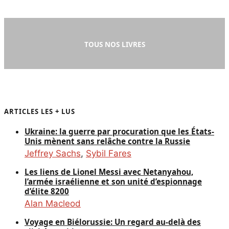
TOUS NOS LIVRES
ARTICLES LES + LUS
Ukraine: la guerre par procuration que les États-
Unis mènent sans relâche contre la Russie
Jeffrey Sachs
,
Sybil Fares
Les liens de Lionel Messi avec Netanyahou,
l’armée israélienne et son unité d’espionnage
d’élite 8200
Alan Macleod
Voyage en Biélorussie: Un regard au-delà des