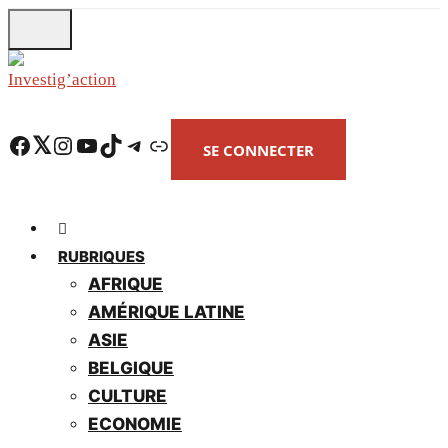
Skip
to
main
content
Facebook
Twitter
Instagram
YouTube
TikTok
Telegram
Lien
SE CONNECTER
RUBRIQUES
AFRIQUE
AMÉRIQUE LATINE
ASIE
BELGIQUE
CULTURE
ECONOMIE