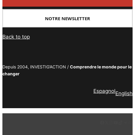
NOTRE NEWSLETTER
Back to top
Depuis 2004, INVESTIG’ACTION /
Comprendre le monde pour le
changer
Espagnol
English
Facebook
LinkedIn
Instagram
YouTube
TikTok
Tele
Lie