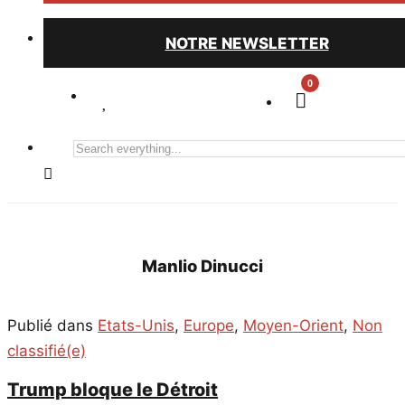
NOTRE NEWSLETTER
0
Search
everything...
Manlio Dinucci
Publié dans
Etats-Unis
,
Europe
,
Moyen-Orient
,
Non
classifié(e)
Trump bloque le Détroit