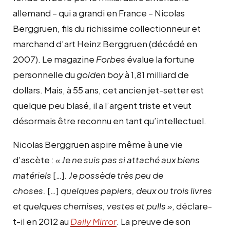
allemand – qui a grandi en France – Nicolas
Berggruen, fils du richissime collectionneur et
marchand d’art Heinz Berggruen (décédé en
2007). Le magazine
Forbes
évalue la fortune
personnelle du
golden boy
à 1,81 milliard de
dollars. Mais, à 55 ans, cet ancien jet-setter est
quelque peu blasé, il a l’argent triste et veut
désormais être reconnu en tant qu’intellectuel.
Nicolas Berggruen aspire même à une vie
d’ascète :
« Je ne suis pas si attaché aux biens
matériels
[…]
. Je possède très peu de
choses.
[…]
quelques papiers, deux ou trois livres
et quelques chemises, vestes et pulls »
, déclare-
t-il en 2012 au
Daily
Mirror
. La preuve de son