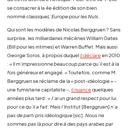
se consacrer à la 4e édition de son bien
nommé classique
L’Europe pour les Nuls
.
Qui sont les modèles de Nicolas Berggruen ? Sans
surprise, les milliardaires mécènes William Gates
(Bill pour les intimes) et Warren Buffet. Mais aussi
George Soros, à propos duquel
il déclare
en 2010
:
« Il m’impressionne beaucoup parce qu’il est à la
fois généreux et engagé. »
Toutefois, comme M.
Berggruen se réclame de la « post-idéologie » –
une fumisterie capitaliste –,
il nuance
quelques
années plus tard :
« J’ai un grand respect pour lui,
pour ce qu’il a fait. Mais l’Institut
[Berggruen]
n’a
pas de parti pris idéologique
[sic]
. Nous ne
sommes pas là pour dire à des pays arabes par