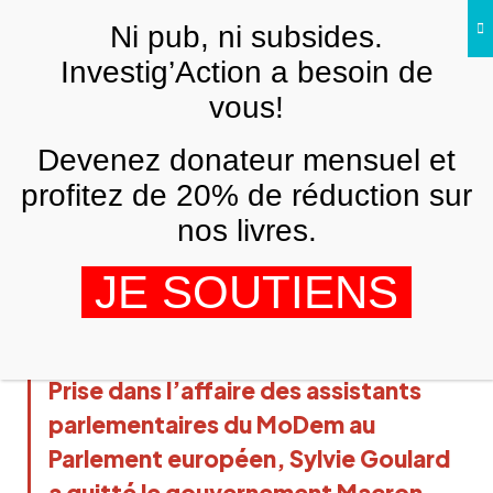
Skip to main content
Ni pub, ni subsides.
Investig’Action a besoin de
vous!
ANALYSES ET TÉMOIGNAGES
Devenez donateur mensuel et
Qui est Nicolas Berggruen, le
milliardaire « philanthrope » qui a
profitez de 20% de réduction sur
financé Sylvie Goulard ?
nos livres.
LAURENT DAURE
29 JUIN 2017
JE SOUTIENS
Prise dans l’affaire des assistants
parlementaires du MoDem au
Parlement européen, Sylvie Goulard
a quitté le gouvernement Macron.