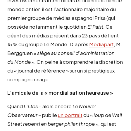
investissements immobiliers et financiers dans le
monde entier, il est l’actionnaire majoritaire du
premier groupe de médias espagnol Prisa (qui
possède notamment le quotidien
El País
). Ce
géant des médias présent dans 23 pays détient
15 % du groupe Le Monde. D’après
Mediapart
, M.
Berggruen
« siège au conseil d’administration
du
Monde »
. On peine à comprendre la discrétion
du « journal de référence » sur un si prestigieux
compagnonnage.
L’amicale de la « mondialisation heureuse »
Quand
L’Obs
– alors encore
Le Nouvel
Observateur
– publie
un portrait
du
« loup de Wall
Street repenti en berger philanthrope »
, qui est