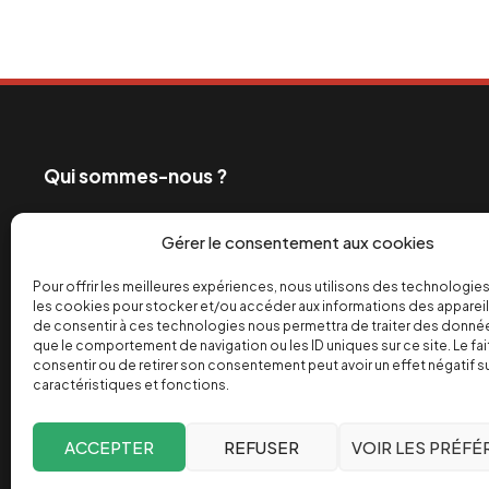
Qui sommes-nous ?
Ceux qui exploitent les travailleurs et profitent de
Gérer le consentement aux cookies
également les grands médias. C’est pourquoi depui
engagé dans la bataille de l’info pour un monde de 
Pour offrir les meilleures expériences, nous utilisons des technologies
les cookies pour stocker et/ou accéder aux informations des appareils
équitable des richesses.
de consentir à ces technologies nous permettra de traiter des donnée
que le comportement de navigation ou les ID uniques sur ce site. Le fai
Facebook
Twitter
Instagram
YouTube
TikTok
Telegram
Lien
consentir ou de retirer son consentement peut avoir un effet négatif s
caractéristiques et fonctions.
ACCEPTER
REFUSER
VOIR LES PRÉF