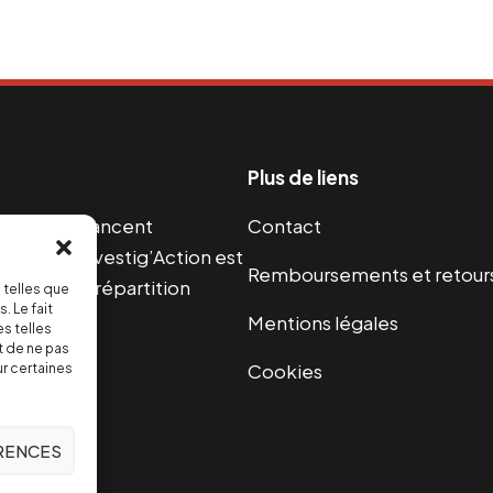
Plus de liens
s guerres financent
Contact
s 2004, Investig’Action est
Remboursements et retour
paix et une répartition
 telles que
. Le fait
Mentions légales
s telles
t de ne pas
Cookies
ur certaines
ÉRENCES