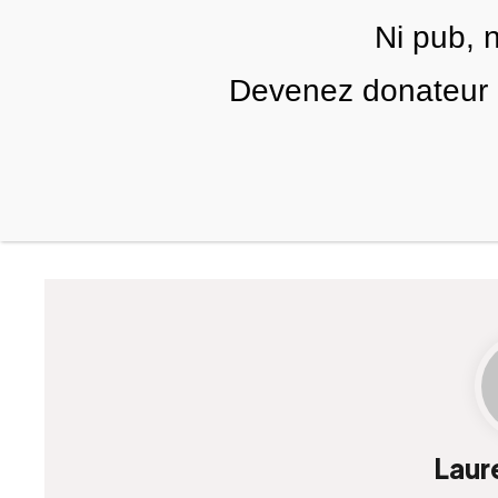
Skip to main content
Ni pub, 
FR
Devenez donateur m
RUBRIQUES
TÉLÉ PALESTINE
VIDÉOS
Laur