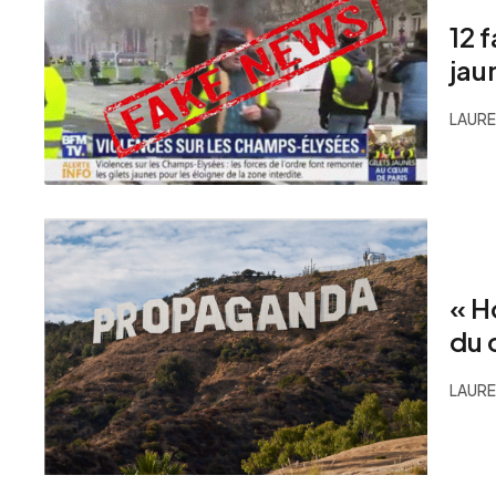
12 
jaun
LAURE
« H
du 
LAURE