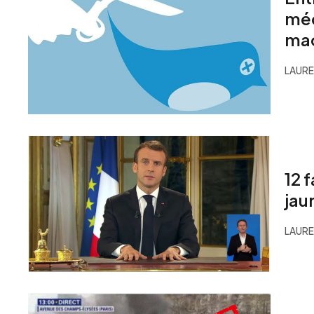
méd
ma
LAURE
12 
jau
LAURE