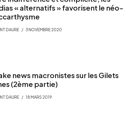
ias « alternatifs » favorisent le néo-
ccarthysme
NT DAURE
3 NOVEMBRE 2020
fake news macronistes sur les Gilets
nes (2ème partie)
NT DAURE
18 MARS 2019