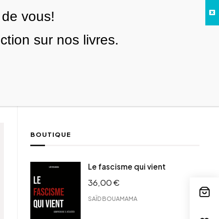
 de vous!
Facebook
Twitter
Instagram
YouTube
TikTok
Telegram
Lien
SE CONNECTER
ion sur nos livres.
Search everything...
NOUS SOUTENIR
BOUTIQUE
Le fascisme qui vient
36,00
€
SAÏD BOUAMAMA