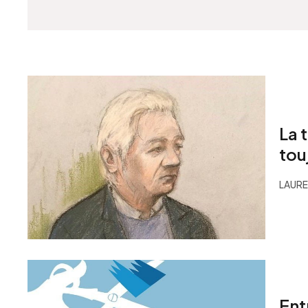
La 
tou
LAURE
Ent