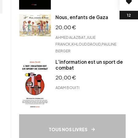
Nous, enfants de Gaza
20,00
€
,
AHMED ALAZBAT
JULIE
,
,
FRANCK
KHLOUD DAOUD
PAULINE
BERGER
L’information est un sport de
combat
20,00
€
ADAM BOUITI
TOUS NOS LIVRES