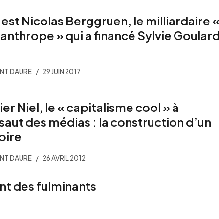
 est Nicolas Berggruen, le milliardaire 
lanthrope » qui a financé Sylvie Goular
NT DAURE
29 JUIN 2017
ier Niel, le « capitalisme cool » à
ssaut des médias : la construction d’un
pire
NT DAURE
26 AVRIL 2012
nt des fulminants