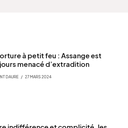
torture à petit feu : Assange est
jours menacé d’extradition
NT DAURE
27 MARS 2024
re indifférence et complicité, les