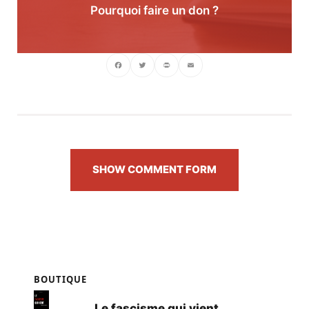
Pourquoi faire un don ?
Facebook
Twitter
PrintFriendly
Email
SHOW COMMENT FORM
BOUTIQUE
Le fascisme qui vient