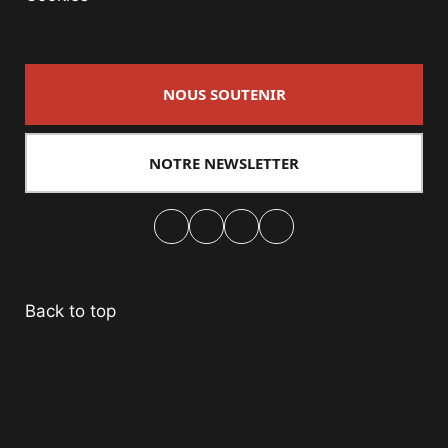
NOUS SOUTENIR
NOTRE NEWSLETTER
Facebook
Twitter
PrintFriendly
Email
Back to top