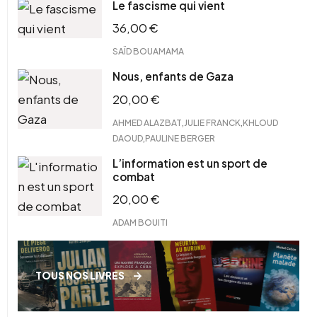
Le fascisme qui vient
36,00
€
SAÏD BOUAMAMA
Nous, enfants de Gaza
20,00
€
,
,
AHMED ALAZBAT
JULIE FRANCK
KHLOUD
,
DAOUD
PAULINE BERGER
L’information est un sport de
combat
20,00
€
ADAM BOUITI
TOUS NOS LIVRES