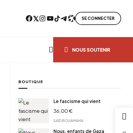
Facebook
Twitter
Instagram
YouTube
TikTok
Telegram
Lien
SE CONNECTER
Search everything...
NOUS SOUTENIR
BOUTIQUE
cebook
Le fascisme qui vient
tter
36,00
€
ntFriendly
il
SAÏD BOUAMAMA
Nous, enfants de Gaza