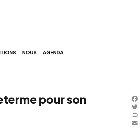
ITIONS
NOUS
AGENDA
Leterme pour son
Fac
Twi
Prin
Ema