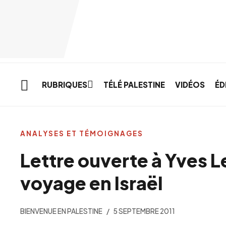
Skip to main content
RUBRIQUES
TÉLÉ PALESTINE
VIDÉOS
ÉD
ANALYSES ET TÉMOIGNAGES
Lettre ouverte à Yves 
voyage en Israël
BIENVENUE EN PALESTINE
5 SEPTEMBRE 2011