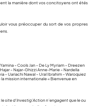
ment la manière dont vos concitoyens ont étés
uloir vous préoccuper du sort de vos propres
iens.
Yamina – Cools Jan – De Ly Myriam – Dreezen
ajar – Najar-Ghizzi Anne-Marie – Nardella
ia – Uariachi Nawal – Ural Ibrahim – Waroquiez
 la mission internationale « Bienvenue en
 le site d’Investig’Action n’engagent que le ou