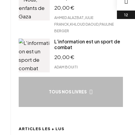
20,00
€
,
AHMED ALAZBAT
JULIE
,
,
FRANCK
KHLOUD DAOUD
PAULINE
BERGER
L’information est un sport de
combat
20,00
€
ADAM BOUITI
TOUS NOS LIVRES
ARTICLES LES + LUS