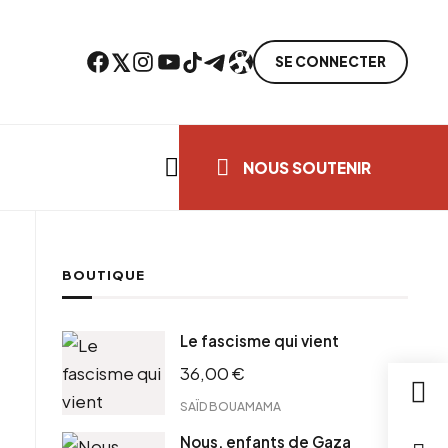
Facebook
Twitter
Instagram
YouTube
TikTok
Telegram
Lien
SE CONNECTER
Search everything...
NOUS SOUTENIR
BOUTIQUE
ebook
Le fascisme qui vient
tter
36,00
€
tFriendly
il
SAÏD BOUAMAMA
Nous, enfants de Gaza