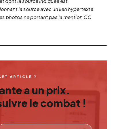
 et dont la source indiquée est
ionnant la source avec un lien hypertexte
 les photos ne portant pas la mention CC
CET ARTICLE ?
nte a un prix.
uivre le combat !