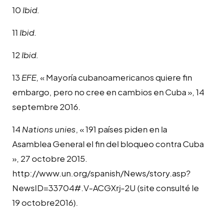
10
Ibid.
11
Ibid.
12
Ibid.
13
EFE
, « Mayoría cubanoamericanos quiere fin
embargo, pero no cree en cambios en Cuba », 14
septembre 2016.
14
Nations unies
, « 191 países piden en la
Asamblea General el fin del bloqueo contra Cuba
», 27 octobre 2015.
http://www.un.org/spanish/News/story.asp?
NewsID=33704#.V-ACGXrj-2U (site consulté le
19 octobre2016).