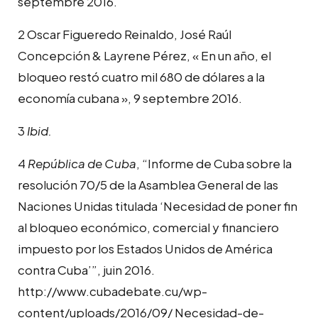
septembre 2016.
2 Oscar Figueredo Reinaldo, José Raúl
Concepción & Layrene Pérez, « En un año, el
bloqueo restó cuatro mil 680 de dólares a la
economía cubana », 9 septembre 2016.
3
Ibid.
4
República de Cuba
, “Informe de Cuba sobre la
resolución 70/5 de la Asamblea General de las
Naciones Unidas titulada ‘Necesidad de poner fin
al bloqueo económico, comercial y financiero
impuesto por los Estados Unidos de América
contra Cuba’”, juin 2016.
http://www.cubadebate.cu/wp-
content/uploads/2016/09/ Necesidad-de-