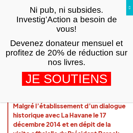
Skip to main content
Ni pub, ni subsides.
Investig’Action a besoin de
vous!
AMÉRIQUE LATINE
Les sanctions économiques, principal
Devenez donateur mensuel et
obstacle au développement de Cuba
profitez de 20% de réduction sur
SALIM LAMRANI
13 OCTOBRE 2016
nos livres.
JE SOUTIENS
Malgré l’établissement d’un dialogue
historique avec La Havane le 17
décembre 2014 et en dépit de la