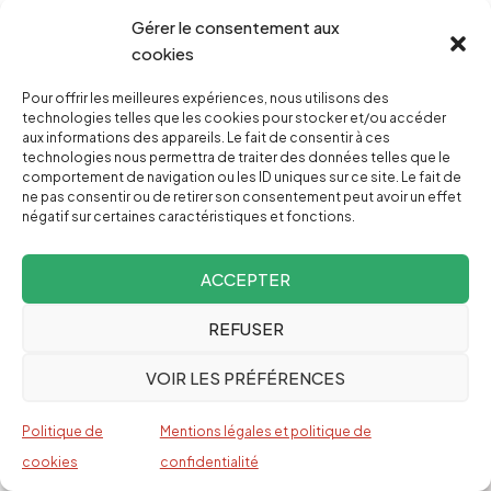
Gérer le consentement aux
cookies
Voyage en Biélorussie: Un regard au-delà des
clichés occidentaux
Pour offrir les meilleures expériences, nous utilisons des
technologies telles que les cookies pour stocker et/ou accéder
PHILIPPE STROOT
aux informations des appareils. Le fait de consentir à ces
technologies nous permettra de traiter des données telles que le
comportement de navigation ou les ID uniques sur ce site. Le fait de
Barbara Butch : décryptage de la dernière
ne pas consentir ou de retirer son consentement peut avoir un effet
offensive médiatique
négatif sur certaines caractéristiques et fonctions.
CONTRE ATTAQUE
ACCEPTER
La guerre contre l’Iran 3.0
REFUSER
ALASTAIR CROOKE
VOIR LES PRÉFÉRENCES
Politique de
Mentions légales et politique de
cookies
confidentialité