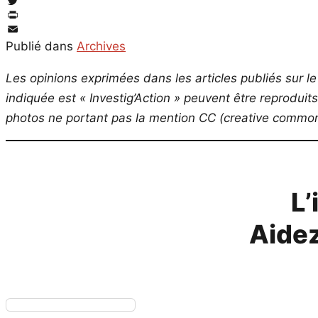
Facebook
Twitter
PrintFriendly
Email
Publié dans
Archives
Les opinions exprimées dans les articles publiés sur le 
indiquée est « Investig’Action » peuvent être reproduit
photos ne portant pas la mention CC (creative commons
L’
Aidez